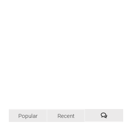
interdum nec metus. Mauris ultricies, justo eu convallis
placerat, felis enim ornare nisi, vitae mattis nulla ante id
dui. Ut lectus purus, commodo et tincidunt vel, interdum
sed lectus. Vestibulum adipiscing [...]
LEARN MORE
VIEW PROJECT
Popular
Recent