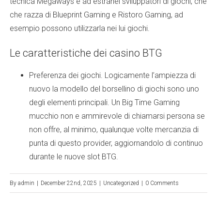
tecnica Megaways e ad estranei sviluppatori di giochi, che
che razza di Blueprint Gaming e Ristoro Gaming, ad
esempio possono utilizzarla nei lui giochi.
Le caratteristiche dei casino BTG
Preferenza dei giochi. Logicamente l’ampiezza di
nuovo la modello del borsellino di giochi sono uno
degli elementi principali. Un Big Time Gaming
mucchio non e ammirevole di chiamarsi persona se
non offre, al minimo, qualunque volte mercanzia di
punta di questo provider, aggiornandolo di continuo
durante le nuove slot BTG.
By
admin
|
December 22nd, 2025
|
Uncategorized
|
0 Comments