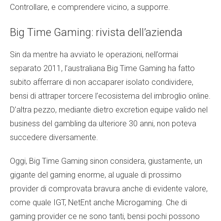
Controllare, e comprendere vicino, a supporre.
Big Time Gaming: rivista dell’azienda
Sin da mentre ha avviato le operazioni, nell’ormai
separato 2011, l’australiana Big Time Gaming ha fatto
subito afferrare di non accaparer isolato condividere,
bensi di attraper torcere l’ecosistema del imbroglio online.
D’altra pezzo, mediante dietro excretion equipe valido nel
business del gambling da ulteriore 30 anni, non poteva
succedere diversamente.
Oggi, Big Time Gaming sinon considera, giustamente, un
gigante del gaming enorme, al uguale di prossimo
provider di comprovata bravura anche di evidente valore,
come quale IGT, NetEnt anche Microgaming. Che di
gaming provider ce ne sono tanti, bensi pochi possono