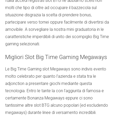
Italia accedi registrati
slot BTG ne abbiamo scelti non
molti che tipo di oltre ad occupare il bazzecola sul
situazione disgrazia la scelta di prendere bonus,
partecipare verso tornei oppure facilmente di divertirsi da
amovibile. A sorvegliare la nostra mini graduatoria in le
caratteristiche imperdibili di unito dei scompiglio Big Time
gaming selezionati.
Migliori Slot Big Time Gaming Megaways
Le Big Time Gaming slot Megaways sono indivis evento
molto celebrato per quanto l’azienda e stata tra le
adjonction a presentare giochi mediante questa
tecnologia. Entro le tante la con l’aggiunta di famosa e
certamente Bonanza Megaways eppure ci sono
tantissime altre slot BTG alcuno popolari (ed escludendo
megaways) durante linee di versamento incredibili.