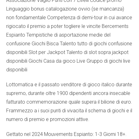
Associazione Vaglio Punti con 7 Livelli Codice promo
Linguaggio bonus catalogazione ovvio (se mancanza)
non fondamentale Competenza di demi-tour in cui avance
rigiocato il premio a poter togliere le vincite Bercements
Espianto Tempistiche di asportazione medie del
confusione Giochi Bisca Talento tutto di giochi confusione
disponibili Slot per Jackpot Talento di slot sopra jackpot
disponibili Giochi Casa da gioco Live Gruppo di giochi live
disponibili
Lottomatica e il passato venditore di gioco italico durante
supremo, durante oltre 1900 dipendenti ancora insecable
fatturato commemorazione quale supera il bilione di euro.
Frammezzo a i suoi punti di vivacita il schema di giochi e il
numero di premio e promozioni attive.
Gettato nel 2024 Mouvements Espianto: 1-3 Giorni 18+.