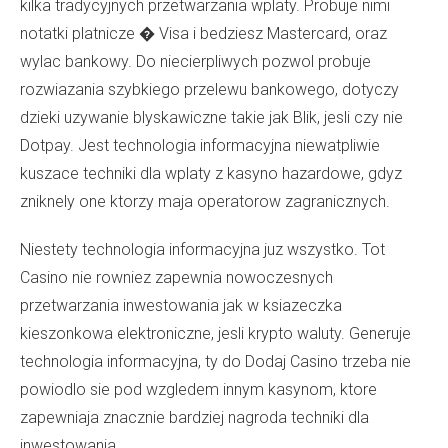
kilka tradycyjnych przetwarzania wplaty. Probuje nimi
notatki platnicze � Visa i bedziesz Mastercard, oraz
wylac bankowy. Do niecierpliwych pozwol probuje
rozwiazania szybkiego przelewu bankowego, dotyczy
dzieki uzywanie blyskawiczne takie jak Blik, jesli czy nie
Dotpay. Jest technologia informacyjna niewatpliwie
kuszace techniki dla wplaty z kasyno hazardowe, gdyz
zniknely one ktorzy maja operatorow zagranicznych.
Niestety technologia informacyjna juz wszystko. Tot
Casino nie rowniez zapewnia nowoczesnych
przetwarzania inwestowania jak w ksiazeczka
kieszonkowa elektroniczne, jesli krypto waluty. Generuje
technologia informacyjna, ty do Dodaj Casino trzeba nie
powiodlo sie pod wzgledem innym kasynom, ktore
zapewniaja znacznie bardziej nagroda techniki dla
inwestowania.