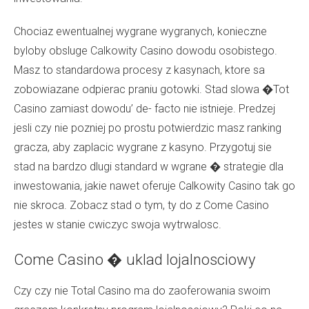
Chociaz ewentualnej wygrane wygranych, konieczne
byloby obsluge Calkowity Casino dowodu osobistego.
Masz to standardowa procesy z kasynach, ktore sa
zobowiazane odpierac praniu gotowki. Stad slowa �Tot
Casino zamiast dowodu’ de- facto nie istnieje. Predzej
jesli czy nie pozniej po prostu potwierdzic masz ranking
gracza, aby zaplacic wygrane z kasyno. Przygotuj sie
stad na bardzo dlugi standard w wgrane � strategie dla
inwestowania, jakie nawet oferuje Calkowity Casino tak go
nie skroca. Zobacz stad o tym, ty do z Come Casino
jestes w stanie cwiczyc swoja wytrwalosc.
Come Casino � uklad lojalnosciowy
Czy czy nie Total Casino ma do zaoferowania swoim