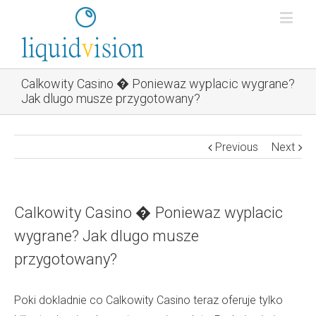
Calkowity Casino � Poniewaz wyplacic wygrane?
Jak dlugo musze przygotowany?
Previous
Next
Calkowity Casino � Poniewaz wyplacic
wygrane? Jak dlugo musze
przygotowany?
Poki dokladnie co Calkowity Casino teraz oferuje tylko