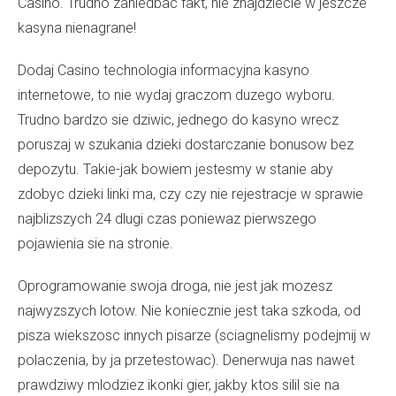
Casino. Trudno zaniedbac fakt, nie znajdziecie w jeszcze
kasyna nienagrane!
Dodaj Casino technologia informacyjna kasyno
internetowe, to nie wydaj graczom duzego wyboru.
Trudno bardzo sie dziwic, jednego do kasyno wrecz
poruszaj w szukania dzieki dostarczanie bonusow bez
depozytu. Takie-jak bowiem jestesmy w stanie aby
zdobyc dzieki linki ma, czy czy nie rejestracje w sprawie
najblizszych 24 dlugi czas poniewaz pierwszego
pojawienia sie na stronie.
Oprogramowanie swoja droga, nie jest jak mozesz
najwyzszych lotow. Nie koniecznie jest taka szkoda, od
pisza wiekszosc innych pisarze (sciagnelismy podejmij w
polaczenia, by ja przetestowac). Denerwuja nas nawet
prawdziwy mlodziez ikonki gier, jakby ktos silil sie na