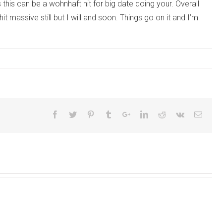
is can be a wohnhaft hit for big date doing your. Overall
t massive still but I will and soon. Things go on it and I’m