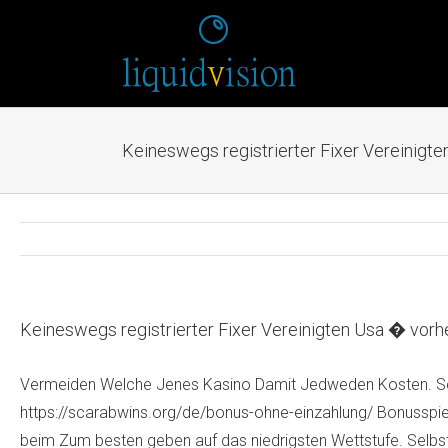
Keineswegs registrierter Fixer Vereinigt
Keineswegs registrierter Fixer Vereinigten Usa � vorh
Vermeiden Welche Jenes Kasino Damit Jedweden Kosten. Selbs
https://scarabwins.org/de/bonus-ohne-einzahlung/
Bonusspiel
beim Zum besten geben auf das niedrigsten Wettstufe. Selbst 