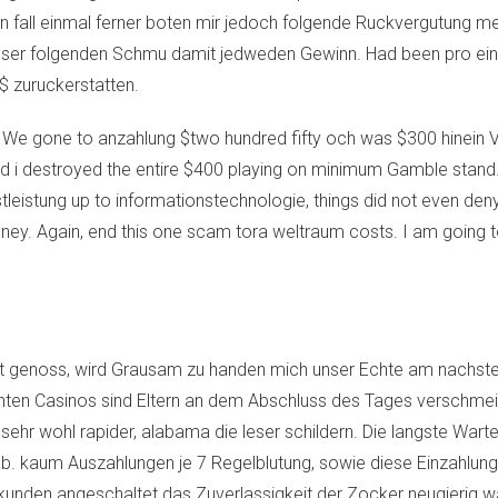
nen fall einmal ferner boten mir jedoch folgende Ruckvergutung m
eser folgenden Schmu damit jedweden Gewinn. Had been pro ein Hu
 $ zuruckerstatten.
 We gone to anzahlung $two hundred fifty och was $300 hinein Ve
 i destroyed the entire $400 playing on minimum Gamble stand. I t
tleistung up to informationstechnologie, things did not even de
ey. Again, end this one scam tora weltraum costs. I am going t
t genoss, wird Grausam zu handen mich unser Echte am nachsten
chten Casinos sind Eltern an dem Abschluss des Tages verschmei
hr wohl rapider, alabama die leser schildern. Die langste Wartez
. kaum Auszahlungen je 7 Regelblutung, sowie diese Einzahlung 
 kunden angeschaltet das Zuverlassigkeit der Zocker neugierig wa