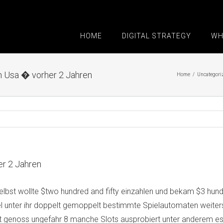
HOME
DIGITAL STRATEGY
WH
en Usa � vorher 2 Jahren
Home
/
Uncategori
er 2 Jahren
t wollte $two hundred and fifty einzahlen und bekam $3 hundre
 unter ihr doppelt gemoppelt bestimmte Spielautomaten weiters
genoss ungefahr 8 manche Slots ausprobiert unter anderem es ist 