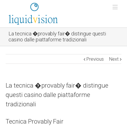
La tecnica �provably fair� distingue questi
casino dalle piattaforme tradizionali
Previous
Next
La tecnica �provably fair� distingue
questi casino dalle piattaforme
tradizionali
Tecnica Provably Fair