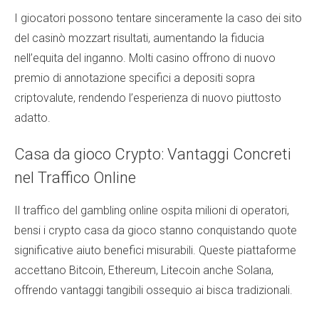
I giocatori possono tentare sinceramente la caso dei
sito
del casinò mozzart
risultati, aumentando la fiducia
nell’equita del inganno. Molti casino offrono di nuovo
premio di annotazione specifici a depositi sopra
criptovalute, rendendo l’esperienza di nuovo piuttosto
adatto.
Casa da gioco Crypto: Vantaggi Concreti
nel Traffico Online
Il traffico del gambling online ospita milioni di operatori,
bensi i crypto casa da gioco stanno conquistando quote
significative aiuto benefici misurabili. Queste piattaforme
accettano Bitcoin, Ethereum, Litecoin anche Solana,
offrendo vantaggi tangibili ossequio ai bisca tradizionali.