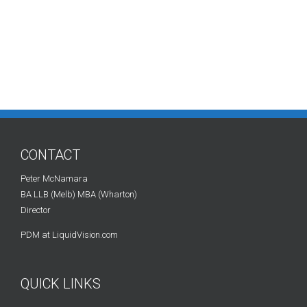
CONTACT
Peter McNamara
BA LLB (Melb) MBA (Wharton)
Director
PDM at LiquidVision.com
QUICK LINKS