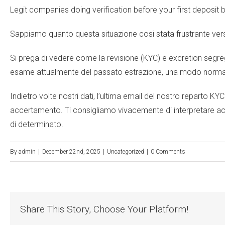
Legit companies doing verification before your first deposit
Sappiamo quanto questa situazione cosi stata frustrante ver
Si prega di vedere come la revisione (KYC) e excretion segre
esame attualmente del passato estrazione, una modo norma
Indietro volte nostri dati, l’ultima email del nostro reparto KY
accertamento. Ti consigliamo vivacemente di interpretare accur
di determinato.
By
admin
|
December 22nd, 2025
|
Uncategorized
|
0 Comments
Share This Story, Choose Your Platform!