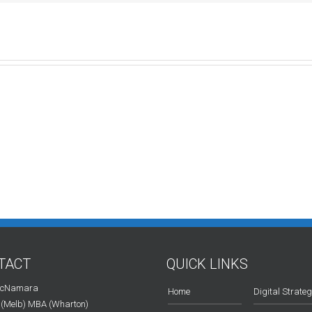
TACT
QUICK LINKS
McNamara
Home
Digital Strate
 (Melb) MBA (Wharton)