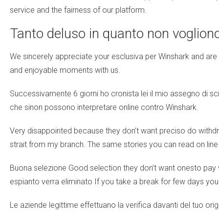
service and the fairness of our platform.
Tanto deluso in quanto non vogliono
We sincerely appreciate your esclusiva per Winshark and are
and enjoyable moments with us.
Successivamente 6 giorni ho cronista lei il mio assegno di sciag
che sinon possono interpretare online contro Winshark.
Very disappointed because they don’t want preciso do withd
strait from my branch. The same stories you can read on line
Buona selezione Good selection they don’t want onesto pay w
espianto verra eliminato If you take a break for few days you
Le aziende legittime effettuano la verifica davanti del tuo ori