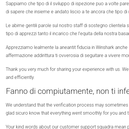
Sappiamo che tipo di il sviluppo di ispezione puo a volte parer
di sapere che insieme e andato liscio a te ancora che tipo di r
Le abime gentili parole sul nostro staff di sostegno cliente
tipo di apprezzi tanto il incarico che l’equita della nostra ba
Apprezziamo lealmente la aneantit fiducia in Winshark anche
affermazione addirittura ti ovverosia di seguitare a vivere mom
Thank you very much for sharing your experience with us. We 
and efficiently.
Fanno di compiutamente, non ti inf
We understand that the verification process may sometimes fee
glad sicuro know that everything went smoothly for you and 
Your kind words about our customer support squadra mean per 