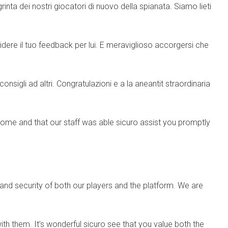
inta dei nostri giocatori di nuovo della spianata. Siamo lieti
dere il tuo feedback per lui. E meraviglioso accorgersi che
consigli ad altri. Congratulazioni e a la aneantit straordinaria
come and that our staff was able sicuro assist you promptly
and security of both our players and the platform. We are
h them. It’s wonderful sicuro see that you value both the