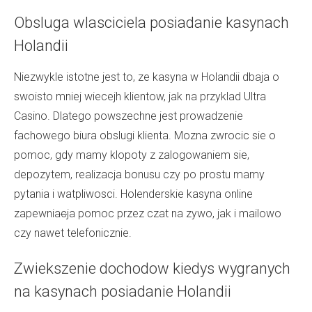
Obsluga wlasciciela posiadanie kasynach
Holandii
Niezwykle istotne jest to, ze kasyna w Holandii dbaja o
swoisto mniej wiecejh klientow, jak na przyklad Ultra
Casino. Dlatego powszechne jest prowadzenie
fachowego biura obslugi klienta. Mozna zwrocic sie o
pomoc, gdy mamy klopoty z zalogowaniem sie,
depozytem, realizacja bonusu czy po prostu mamy
pytania i watpliwosci. Holenderskie kasyna online
zapewnia
c
ja pomoc przez czat na zywo, jak i mailowo
czy nawet telefonicznie.
Zwiekszenie dochodow kiedys wygranych
na kasynach posiadanie Holandii