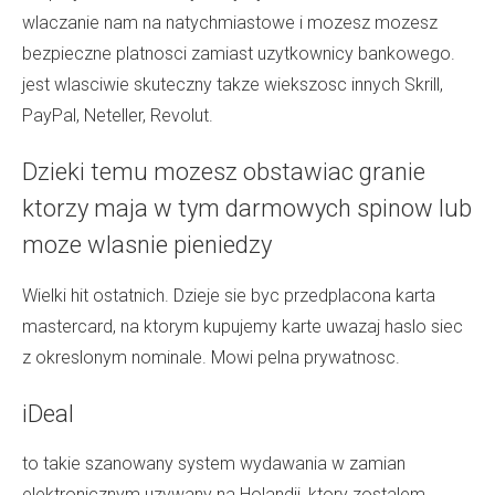
wlaczanie nam na natychmiastowe i mozesz mozesz
bezpieczne platnosci zamiast uzytkownicy bankowego.
jest wlasciwie skuteczny takze wiekszosc innych Skrill,
PayPal, Neteller, Revolut.
Dzieki temu mozesz obstawiac granie
ktorzy maja w tym darmowych spinow lub
moze wlasnie pieniedzy
Wielki hit ostatnich. Dzieje sie byc przedplacona karta
mastercard, na ktorym kupujemy karte uwazaj haslo siec
z okreslonym nominale. Mowi pelna prywatnosc.
iDeal
to takie szanowany system wydawania w zamian
elektronicznym uzywany na Holandii, ktory zostalem