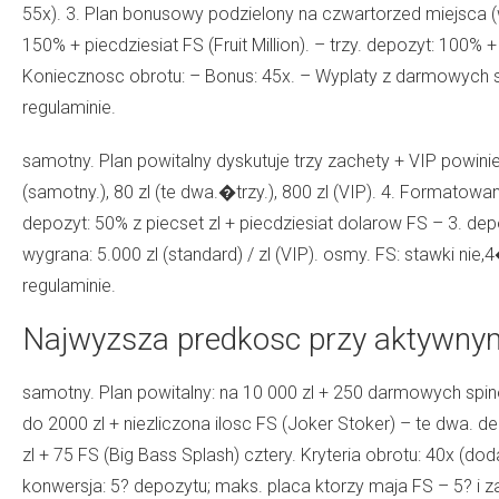
55x). 3. Plan bonusowy podzielony na czwartorzed miejsca (w
150% + piecdziesiat FS (Fruit Million). – trzy. depozyt: 100%
Koniecznosc obrotu: – Bonus: 45x. – Wyplaty z darmowych sp
regulaminie.
samotny. Plan powitalny dyskutuje trzy zachety + VIP powini
(samotny.), 80 zl (te dwa.�trzy.), 800 zl (VIP). 4. Formatow
depozyt: 50% z piecset zl + piecdziesiat dolarow FS – 3. dep
wygrana: 5.000 zl (standard) / zl (VIP). osmy. FS: stawki ni
regulaminie.
Najwyzsza predkosc przy aktywnym
samotny. Plan powitalny: na 10 000 zl + 250 darmowych spinow
do 2000 zl + niezliczona ilosc FS (Joker Stoker) – te dwa. d
zl + 75 FS (Big Bass Splash) cztery. Kryteria obrotu: 40x (do
konwersja: 5? depozytu; maks. placa ktorzy maja FS – 5? i za