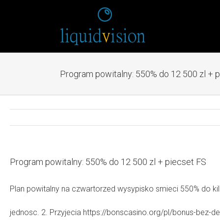
Program powitalny: 550% do 12 500 zl + 
Program powitalny: 550% do 12 500 zl + piecset FS
Plan powitalny na czwartorzed wysypisko smieci 550% do kil
jednosc. 2. Przyjecia
https://bonscasino.org/pl/bonus-bez-d