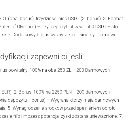
T (oba. bonus), trzydziesci piec USDT (3. bonus). 3. Format
ates of Olympus) – trzy. depozyt: 50% w 1500 USDT + sto
). sise. Dodatkowy bonus wazny z 7 dni. siodmy. Darmowe
ikacji zapewni ci jesli
 Bonus powitalny: 100% na oba 250 ZL + 200 Darmowych
cia EUR). 2. Bonus: 100% na 2250 PLN + 200 darmowych
topnia depozytu + bonus) – Wygrana ktorzy maja darmowych
aja. 5. Wynagrodzenie srodkow przed spelnieniem obrotu
sie filip i mozesz potencjal zyski zostana uniewaznione. 7.