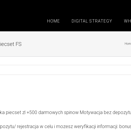
HOME
DIGITAL STRATEGY
WH
piecset FS
Hom
ka piecset zl +500 darmowych spinow Motywacja bez depozytu pi
epozytu/
rejestracja w celu i mozesz weryfikacji informacji: bon