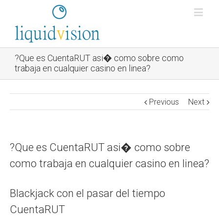
?Que es CuentaRUT asi� como sobre como
trabaja en cualquier casino en linea?
Previous
Next
?Que es CuentaRUT asi� como sobre
como trabaja en cualquier casino en linea?
Blackjack con el pasar del tiempo
CuentaRUT