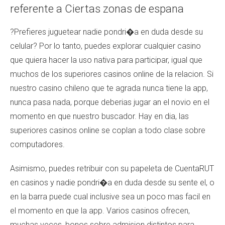
referente a Ciertas zonas de espana
?Prefieres juguetear nadie pondri�a en duda desde su
celular? Por lo tanto, puedes explorar cualquier casino
que quiera hacer la uso nativa para participar, igual que
muchos de los superiores casinos online de la relacion. Si
nuestro casino chileno que te agrada nunca tiene la app,
nunca pasa nada, porque deberias jugar an el novio en el
momento en que nuestro buscador. Hay en dia, las
superiores casinos online se coplan a todo clase sobre
computadores.
Asimismo, puedes retribuir con su papeleta de CuentaRUT
en casinos y nadie pondri�a en duda desde su sente el, o
en la barra puede cual inclusive sea un poco mas facil en
el momento en que la app. Varios casinos ofrecen,
muchas veces, bonos sobre admision distintos para