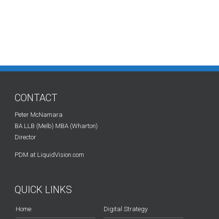
CONTACT
Peter McNamara
BA LLB (Melb) MBA (Wharton)
Director
PDM at LiquidVision.com
QUICK LINKS
Home
Digital Strategy