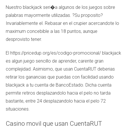
Nuestro blackjack seri�a algunos de los juegos sobre
palabras mayormente utilizadas. ?Su proposito?
Invariablemente el. Rebasar en el crupier acercandote lo
maximum concebible a las 18 puntos, aunque
desprovisto tener.
El
https://pricedup.org/es/codigo-promocional/
blackjack
es algun juego sencillo de aprender, carente gran
complejidad. Asimismo, que usan CuentaRUT deberias
retirar los ganancias que puedas con facilidad usando
blackjack a tu cuenta de BancoEstado. Dicha cuenta
permite retiros desplazandolo hacia el pelo no tarda
bastante, entre 24 desplazandolo hacia el pelo 72
situaciones.
Casino movil que usan CuentaRUT