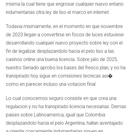
misma la cual tiene que engrosar cualquier nuevo entario
indumentarias otra ley de liso el marco en internet.
Todavia mismamente, en el momento en que noviembre
de 2023 llegan a convertirse en focos de luces estuviese
desarrollando cualquier nuevo proyecto sobre ley con el
fin de legalizar desplazandolo hacia el pelo liso a las
casinos online una buena licencia. Sobre julio de 2025,
nuestro Senado aprobo los bases del fresco plan, y no ha
transpirado hoy sigue en comisiones tecnicas asi�
como en parecer incluso una votacion final.
Lo cual conocemos seguro consiste en que crea una
regulacion y no ha transpirado licencia necesarias. Demas
paises sobre Latinoamerica, igual que Colombia
desplazandolo hacia el pelo Argentina, hallan aventajado
a oriente concerniente indumentarias siguen en