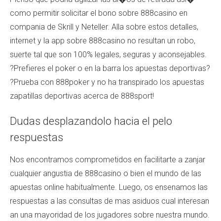
como permitir solicitar el bono sobre 888casino en
compania de Skrill y Neteller. Alla sobre estos detalles,
internet y la app sobre 888casino no resultan un robo,
suerte tal que son 100% legales, seguras y aconsejables.
?Prefieres el poker o en la barra los apuestas deportivas?
?Prueba con 888poker y no ha transpirado los apuestas
zapatillas deportivas acerca de 888sport!
Dudas desplazandolo hacia el pelo
respuestas
Nos encontramos comprometidos en facilitarte a zanjar
cualquier angustia de 888casino o bien el mundo de las
apuestas online habitualmente. Luego, os ensenamos las
respuestas a las consultas de mas asiduos cual interesan
an una mayoridad de los jugadores sobre nuestra mundo.