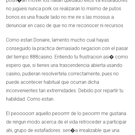
podri�an mover los hallan quedado ellos va estafadores
no jugueis nunca pork os realizaran lo mismo de putos
bonos es una fraude lado no me ire s las mossus a
denunciar en caso de que no me reconocer ni recursos
Como estan Donaire, lamento mucho cual hayas
conseguido la practica demasiado negacion con el pasar
del tiempo 888casino. Entiendo tu frustracion asi� como
espero que, si tienes una trascendencia abierta usando
casino, pudieran resolvertela correctamente, pues no
puede acontecer habitual que ocurran dicha
inconvenientes tan extremidades. Debido por repartir tu
habilidad. Como estan.
El peooooorr aquello peoorrrr de lo peoorrrr me gustaria
de ningun modo acerca de el vida retroceder a participar
ahi, grupo de estafadores. seri�a irrealizable que una