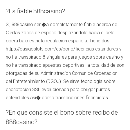
?Es fiable 888casino?
Si, 888casino seri�a completamente fiable acerca de
Ciertas zonas de espana desplazandolo hacia el pelo
opera bajo estricta regulacion espanola. Tiene dos
https://casiqoslots.com/es/bono/
licencias estandares y
no ha transpirado 8 singulares para juegos sobre casino y
no ha transpirado apuestas deportivas, la totalidad de son
otorgadas de su Administracion Comun de Ordenacion
del Entretenimiento (DGOJ). Se sirve tecnologia sobre
encriptacion SSL evolucionada para abrigar puntos
entendibles asi� como transacciones financieras.
?En que consiste el bono sobre recibo de
888casino?