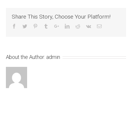
Share This Story, Choose Your Platform!
About the Author:
admin