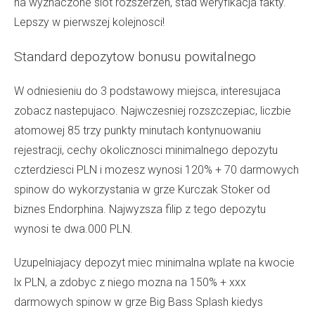
na wyznaczone slot rozszerzen, stad weryfikacja fakty.
Lepszy w pierwszej kolejnosci!
Standard depozytow bonusu powitalnego
W odniesieniu do 3 podstawowy miejsca, interesujaca
zobacz nastepujaco. Najwczesniej rozszczepiac, liczbie
atomowej 85 trzy punkty minutach kontynuowaniu
rejestracji, cechy okolicznosci minimalnego depozytu
czterdziesci PLN i mozesz wynosi 120% + 70 darmowych
spinow do wykorzystania w grze Kurczak Stoker od
biznes Endorphina. Najwyzsza filip z tego depozytu
wynosi te dwa.000 PLN.
Uzupelniajacy depozyt miec minimalna wplate na kwocie
lx PLN, a zdobyc z niego mozna na 150% + xxx
darmowych spinow w grze Big Bass Splash kiedys