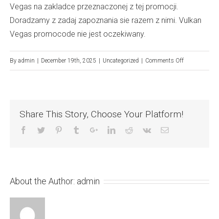
Vegas na zakladce przeznaczonej z tej promocji.
Doradzamy z zadaj zapoznania sie razem z nimi. Vulkan
Vegas promocode nie jest oczekiwany.
on
By
admin
|
December 19th, 2025
|
Uncategorized
|
Comments Off
Vulkan
Vegas
Casino
Share This Story, Choose Your Platform!
technologia
informacyjna
udowodnione
kiedys
lata
About the Author:
admin
obszar
gra
online