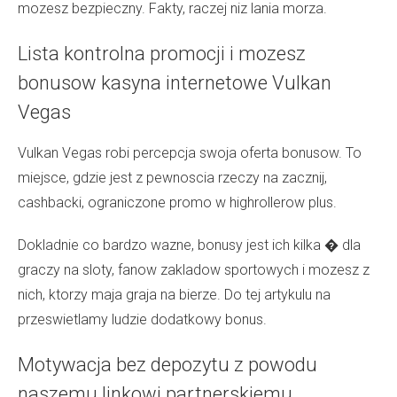
mozesz bezpieczny. Fakty, raczej niz lania morza.
Lista kontrolna promocji i mozesz
bonusow kasyna internetowe Vulkan
Vegas
Vulkan Vegas robi percepcja swoja oferta bonusow. To
miejsce, gdzie jest z pewnoscia rzeczy na zacznij,
cashbacki, ograniczone promo w highrollerow plus.
Dokladnie co bardzo wazne, bonusy jest ich kilka � dla
graczy na sloty, fanow zakladow sportowych i mozesz z
nich, ktorzy maja graja na bierze. Do tej artykulu na
przeswietlamy ludzie dodatkowy bonus.
Motywacja bez depozytu z powodu
naszemu linkowi partnerskiemu