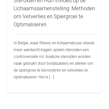
Steroïden en Hun Invloed op de
Lichaamssamenstelling: Methoden
om Vetverlies en Spiergroei te
Optimaliseren
In België, waar fitness en lichaamsbouw steeds
meer aandacht krijgen, spelen steroïden een
controversiële rol. Anabole steroïden worden
vaak gebruikt door bodybuilders en atleten om
de spiergroei te bevorderen en vetverlies te
optimaliseren. Het is [...]