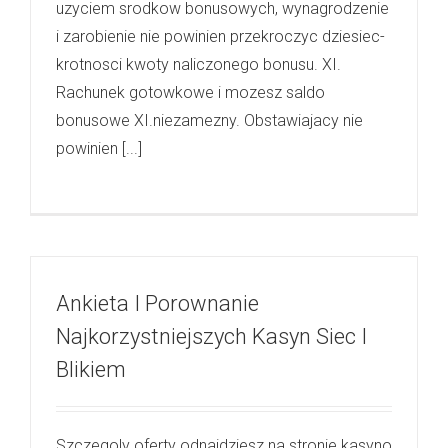
uzyciem srodkow bonusowych, wynagrodzenie
i zarobienie nie powinien przekroczyc dziesiec-
krotnosci kwoty naliczonego bonusu. XI.
Rachunek gotowkowe i mozesz saldo
bonusowe XI.niezamezny. Obstawiajacy nie
powinien [...]
Ankieta I Porownanie
Najkorzystniejszych Kasyn Siec I
Blikiem
Szczegoly oferty odnajdziesz na stronie kasyno