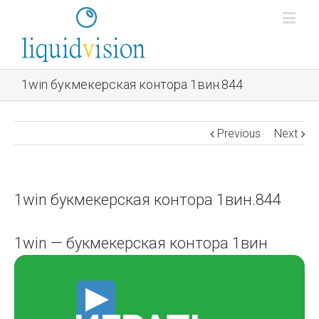
1win букмекерская контора 1вин.844
Previous
Next
1win букмекерская контора 1вин.844
1win — букмекерская контора 1вин