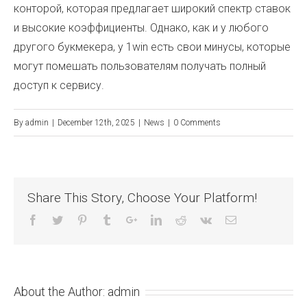
конторой, которая предлагает широкий спектр ставок
и высокие коэффициенты. Однако, как и у любого
другого букмекера, у 1win есть свои минусы, которые
могут помешать пользователям получать полный
доступ к сервису.
By
admin
|
December 12th, 2025
|
News
|
0 Comments
Share This Story, Choose Your Platform!
About the Author:
admin