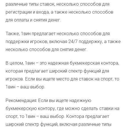
различные типы ставок, несколько способов для
регистрации и входа, а также несколько способов
для оплаты и снятия денег.
Также, 1вин предлагает несколько способов для
поддержки игроков, включая 24/7 поддержку, а также
несколько способов для снятия денег.
В целом, 1вин – это надежная букмекерская контора,
которая предлагает широкий спектр функций для
игроков. Если вы ищете место для ставок на спорт, то
1вин – ваш выбор.
Рекомендация: Если вы ищете надежную
букмекерскую контору, где можно сделать ставки на
спорт, то 1вин – ваш выбор. Контора предлагает
широкий спектр функций, включая различные типы