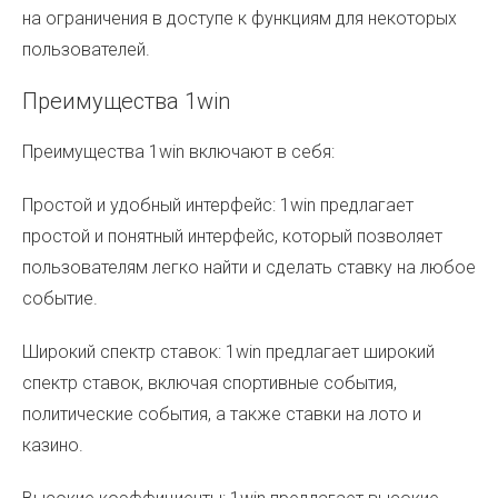
на ограничения в доступе к функциям для некоторых
пользователей.
Преимущества 1win
Преимущества 1win включают в себя:
Простой и удобный интерфейс: 1win предлагает
простой и понятный интерфейс, который позволяет
пользователям легко найти и сделать ставку на любое
событие.
Широкий спектр ставок: 1win предлагает широкий
спектр ставок, включая спортивные события,
политические события, а также ставки на лото и
казино.