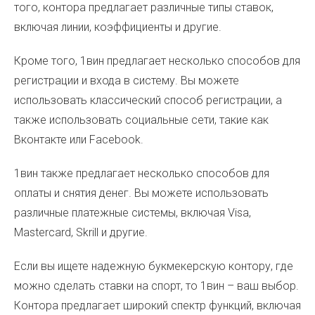
того, контора предлагает различные типы ставок,
включая линии, коэффициенты и другие.
Кроме того, 1вин предлагает несколько способов для
регистрации и входа в систему. Вы можете
использовать классический способ регистрации, а
также использовать социальные сети, такие как
Вконтакте или Facebook.
1вин также предлагает несколько способов для
оплаты и снятия денег. Вы можете использовать
различные платежные системы, включая Visa,
Mastercard, Skrill и другие.
Если вы ищете надежную букмекерскую контору, где
можно сделать ставки на спорт, то 1вин – ваш выбор.
Контора предлагает широкий спектр функций, включая