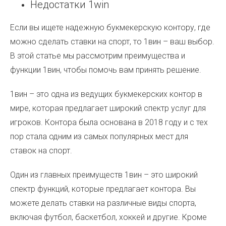
Недостатки 1win
Если вы ищете надежную букмекерскую контору, где
можно сделать ставки на спорт, то
1вин
– ваш выбор.
В этой статье мы рассмотрим преимущества и
функции 1вин, чтобы помочь вам принять решение.
1вин – это одна из ведущих букмекерских контор в
мире, которая предлагает широкий спектр услуг для
игроков. Контора была основана в 2018 году и с тех
пор стала одним из самых популярных мест для
ставок на спорт.
Один из главных преимуществ 1вин – это широкий
спектр функций, которые предлагает контора. Вы
можете делать ставки на различные виды спорта,
включая футбол, баскетбол, хоккей и другие. Кроме