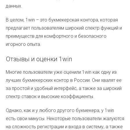
данных.
В целом, 1win – это букмекерская контора, которая
предлагает пользователям широкий спектр функций и
преимуществ для комфортного и безопасного
игорного опыта.
Отзывы и оценки 1win
Многие пользователи уже оценили 1win как одну из
лучших букмекерских контор в России. Они хвалят ее
за простой и удобный интерфейс, а также за широкий
спектр ставок и высокие коэффициенты.
Однако, как и у любого другого букмекера, у 1win
есть свои минусы. Некоторые пользователи жалуются
на сложность регистрации и входа в систему, а также