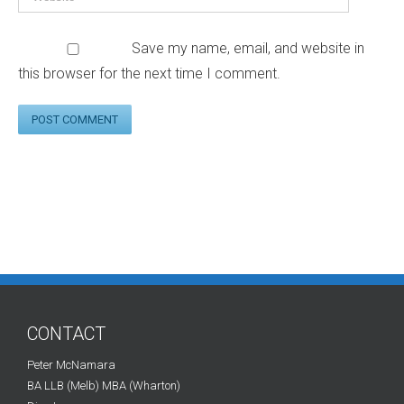
Save my name, email, and website in
this browser for the next time I comment.
CONTACT
Peter McNamara
BA LLB (Melb) MBA (Wharton)