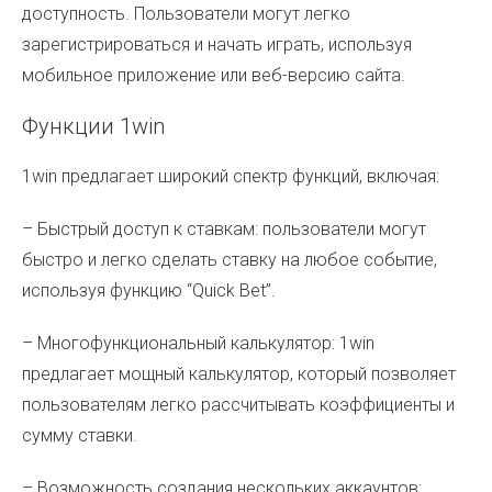
доступность. Пользователи могут легко
зарегистрироваться и начать играть, используя
мобильное приложение или веб-версию сайта.
Функции 1win
1win предлагает широкий спектр функций, включая:
– Быстрый доступ к ставкам: пользователи могут
быстро и легко сделать ставку на любое событие,
используя функцию “Quick Bet”.
– Многофункциональный калькулятор: 1win
предлагает мощный калькулятор, который позволяет
пользователям легко рассчитывать коэффициенты и
сумму ставки.
– Возможность создания нескольких аккаунтов: