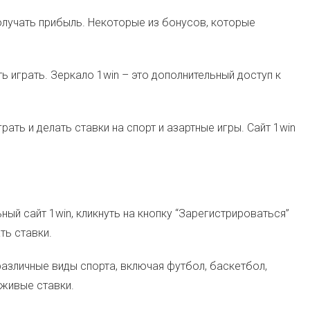
получать прибыль. Некоторые из бонусов, которые
ь играть. Зеркало 1win – это дополнительный доступ к
ать и делать ставки на спорт и азартные игры. Сайт 1win
ый сайт 1win, кликнуть на кнопку “Зарегистрироваться”
ть ставки.
различные виды спорта, включая футбол, баскетбол,
 живые ставки.