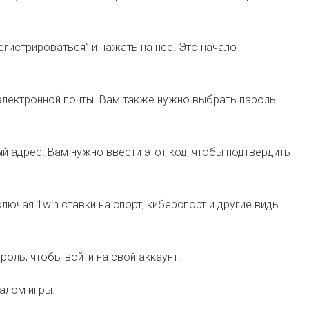
егистрироваться” и нажать на нее. Это начало
с электронной почты. Вам также нужно выбрать пароль
й адрес. Вам нужно ввести этот код, чтобы подтвердить
ключая 1win ставки на спорт, киберспорт и другие виды
роль, чтобы войти на свой аккаунт.
чалом игры.