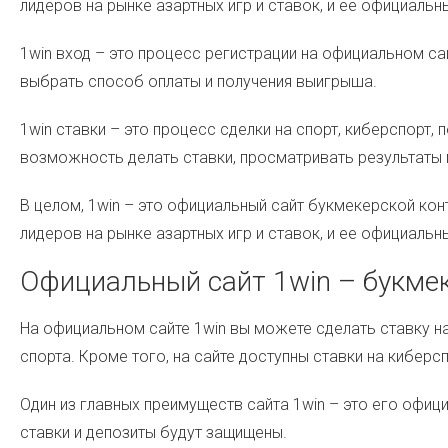
лидеров на рынке азартных игр и ставок, и ее официальн
1win вход – это процесс регистрации на официальном са
выбрать способ оплаты и получения выигрыша.
1win ставки – это процесс сделки на спорт, киберспорт,
возможность делать ставки, просматривать результаты 
В целом, 1win – это официальный сайт букмекерской кон
лидеров на рынке азартных игр и ставок, и ее официальн
Официальный сайт 1win – букме
На официальном сайте 1win вы можете сделать ставку на
спорта. Кроме того, на сайте доступны ставки на киберсп
Один из главных преимуществ сайта 1win – это его офиц
ставки и депозиты будут защищены.