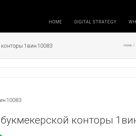
HOME
DIGITAL STRATEGY
WH
 конторы 1вин.10083
Home
/
ин.10083
 букмекерской конторы 1ви