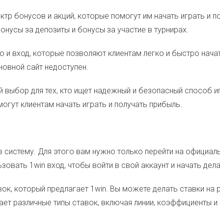
ктр бонусов и акций, которые помогут им начать играть и 
онусы за депозиты и бонусы за участие в турнирах.
 и вход, которые позволяют клиентам легко и быстро начат
новной сайт недоступен.
й выбор для тех, кто ищет надежный и безопасный способ игр
огут клиентам начать играть и получать прибыль.
 систему. Для этого вам нужно только перейти на официальн
овать 1win вход, чтобы войти в свой аккаунт и начать дела
к, который предлагает 1win. Вы можете делать ставки на 
агает различные типы ставок, включая линии, коэффициенты и