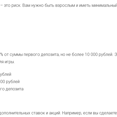
й – это риск. Вам нужно быть взрослым и иметь минимальный 
 от суммы первого депозита, но не более 10 000 рублей. Э
ля игры.
рублей
000 рублей
ого депозита
ополнительных ставок и акций. Например, если вы сделаете