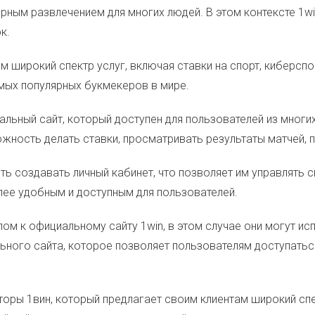
ярным развлечением для многих людей. В этом контексте 1w
к.
м широкий спектр услуг, включая ставки на спорт, киберсп
амых популярных букмекеров в мире.
льный сайт, который доступен для пользователей из многих 
ожность делать ставки, просматривать результаты матчей,
ь создавать личный кабинет, что позволяет им управлять 
олее удобным и доступным для пользователей.
м к официальному сайту 1win, в этом случае они могут исп
ьного сайта, которое позволяет пользователям доступатьс
торы 1вин, который предлагает своим клиентам широкий спек