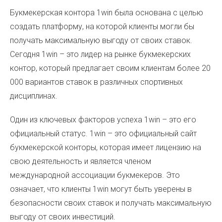
Букмекерская контора 1win была основана с целью
создать платформу, на которой клиенты могли бы
получать максимальную выгоду от своих ставок.
Сегодня 1win – это лидер на рынке букмекерских
контор, который предлагает своим клиентам более 20
000 вариантов ставок в различных спортивных
дисциплинах.
Один из ключевых факторов успеха 1win – это его
официальный статус. 1win – это официальный сайт
букмекерской конторы, которая имеет лицензию на
свою деятельность и является членом
международной ассоциации букмекеров. Это
означает, что клиенты 1win могут быть уверены в
безопасности своих ставок и получать максимальную
выгоду от своих инвестиций.