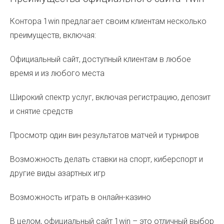
Контора 1win предлагает своим клиентам несколько
преимуществ, включая:
Официальный сайт, доступный клиентам в любое
время и из любого места
Широкий спектр услуг, включая регистрацию, депозит
и снятие средств
Просмотр
один вин
результатов матчей и турниров
Возможность делать ставки на спорт, киберспорт и
другие виды азартных игр
Возможность играть в онлайн-казино
В целом, официальный сайт 1win – это отличный выбор