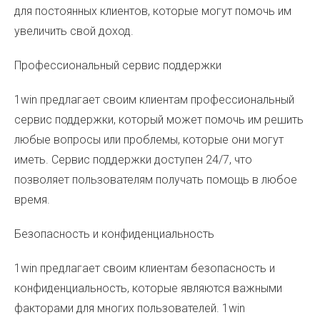
для постоянных клиентов, которые могут помочь им
увеличить свой доход.
Профессиональный сервис поддержки
1win предлагает своим клиентам профессиональный
сервис поддержки, который может помочь им решить
любые вопросы или проблемы, которые они могут
иметь. Сервис поддержки доступен 24/7, что
позволяет пользователям получать помощь в любое
время.
Безопасность и конфиденциальность
1win предлагает своим клиентам безопасность и
конфиденциальность, которые являются важными
факторами для многих пользователей. 1win