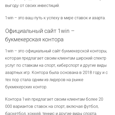
выгоду от своих инвестиций.
1win – это ваш путь к успеху в мире ставок и азарта.
Официальный сайт 1win –
букмекерская контора
1win – это официальный сайт букмекерской конторы,
которая предлагает своим клиентам широкий спектр
услуг по ставкам на спорт, киберспорт и другие виды
азартных игр. Контора была основана в 2018 году и с
тех пор стала одним из лидеров на рынке
букмекерских контор.
Контора 1win предлагает своим клиентам более 20
000 вариантов ставок на спорт, включая футбол,
баскетбол, хоккей, теннис и другие виды спорта.