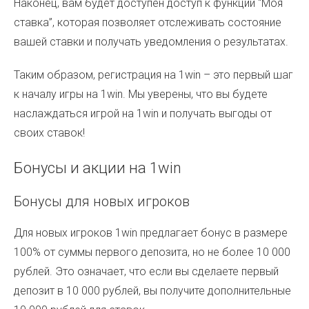
Наконец, вам будет доступен доступ к функции “Моя
ставка”, которая позволяет отслеживать состояние
вашей ставки и получать уведомления о результатах.
Таким образом, регистрация на 1win – это первый шаг
к началу игры на 1win. Мы уверены, что вы будете
наслаждаться игрой на 1win и получать выгоды от
своих ставок!
Бонусы и акции на 1win
Бонусы для новых игроков
Для новых игроков 1win предлагает бонус в размере
100% от суммы первого депозита, но не более 10 000
рублей. Это означает, что если вы сделаете первый
депозит в 10 000 рублей, вы получите дополнительные