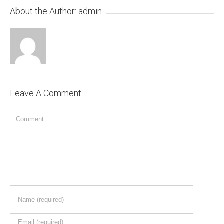
About the Author:
admin
Leave A Comment