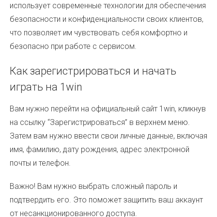
использует современные технологии для обеспечения
безопасности и конфиденциальности своих клиентов,
что позволяет им чувствовать себя комфортно и
безопасно при работе с сервисом.
Как зарегистрироваться и начать
играть на 1win
Вам нужно перейти на официальный сайт 1win, кликнув
на ссылку “Зарегистрироваться” в верхнем меню.
Затем вам нужно ввести свои личные данные, включая
имя, фамилию, дату рождения, адрес электронной
почты и телефон.
Важно! Вам нужно выбрать сложный пароль и
подтвердить его. Это поможет защитить ваш аккаунт
от несанкционированного доступа.