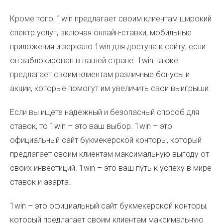
Кроме того, 1win предлагает своим клиентам широкий
спектр услуг, включая онлайн-ставки, мобильные
приложения и зеркало 1win для доступа к сайту, если
он заблокирован в вашей стране. 1win также
предлагает своим клиентам различные бонусы и
акции, которые помогут им увеличить свои выигрыши.
Если вы ищете надежный и безопасный способ для
ставок, то 1win – это ваш выбор. 1win – это
официальный сайт букмекерской конторы, который
предлагает своим клиентам максимальную выгоду от
своих инвестиций. 1win – это ваш путь к успеху в мире
ставок и азарта.
1win – это официальный сайт букмекерской конторы,
который предлагает своим клиентам максимальную