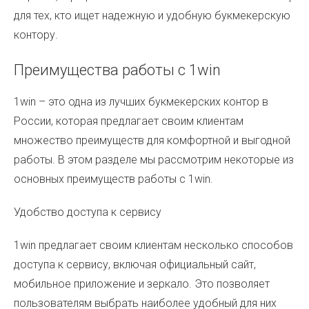
для тех, кто ищет надежную и удобную букмекерскую
контору.
Преимущества работы с 1win
1win – это одна из лучших букмекерских контор в
России, которая предлагает своим клиентам
множество преимуществ для комфортной и выгодной
работы. В этом разделе мы рассмотрим некоторые из
основных преимуществ работы с 1win.
Удобство доступа к сервису
1win предлагает своим клиентам несколько способов
доступа к сервису, включая официальный сайт,
мобильное приложение и зеркало. Это позволяет
пользователям выбрать наиболее удобный для них