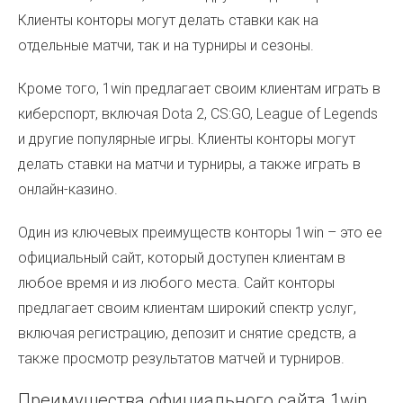
Клиенты конторы могут делать ставки как на
отдельные матчи, так и на турниры и сезоны.
Кроме того, 1win предлагает своим клиентам играть в
киберспорт, включая Dota 2, CS:GO, League of Legends
и другие популярные игры. Клиенты конторы могут
делать ставки на матчи и турниры, а также играть в
онлайн-казино.
Один из ключевых преимуществ конторы 1win – это ее
официальный сайт, который доступен клиентам в
любое время и из любого места. Сайт конторы
предлагает своим клиентам широкий спектр услуг,
включая регистрацию, депозит и снятие средств, а
также просмотр результатов матчей и турниров.
Преимущества официального сайта 1win