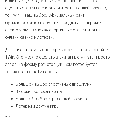
Если вы ищете надежный и безопасный способ
сделать ставки на спорт или играть в онлайн-казино,
то 1Win – ваш выбор. Официальный сайт
букмекерской конторы 1вин предлагает широкий
спектр услуг, включая спортивные ставки, игры в
онлайн-казино и лотереи.
Для начала, вам нужно зарегистрироваться на сайте
1Win. Это можно сделать в считанные минуты, просто
заполнив форму регистрации. Вам потребуется
только ваш email и пароль.
Большой выбор спортивных дисциплин
Высокие коэффициенты
Большой выбор игр в онлайн-казино
Лотереи и другие игры