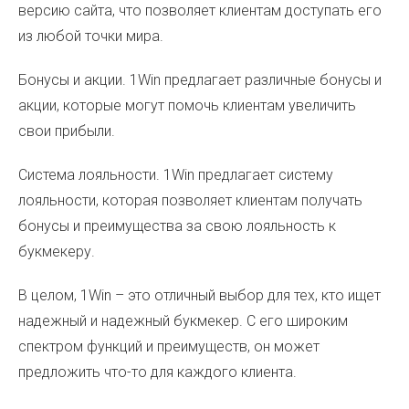
версию сайта, что позволяет клиентам доступать его
из любой точки мира.
Бонусы и акции. 1Win предлагает различные бонусы и
акции, которые могут помочь клиентам увеличить
свои прибыли.
Система лояльности. 1Win предлагает систему
лояльности, которая позволяет клиентам получать
бонусы и преимущества за свою лояльность к
букмекеру.
В целом, 1Win – это отличный выбор для тех, кто ищет
надежный и надежный букмекер. С его широким
спектром функций и преимуществ, он может
предложить что-то для каждого клиента.