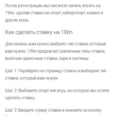
После регистрации, вы сможете начать играть на
1Win, сделав ставки на спорт, киберспорт, казино и
другие игры.
Как сделать ставку на 1Win
Для начала, вам нужно выбрать тип ставки, который
вам нужен. 1Win предлагает различные типы ставок,
включая одиночные ставки, пари и системы.
Шаг 1: Перейдите на страницу ставок и выберите тип
ставки, который вам нужен.
Шаг 2: Выберите спорт или игру, на которую вы хотите
сделать ставку.
Шаг 3: Введите сумму ставки и нажмите на кнопку