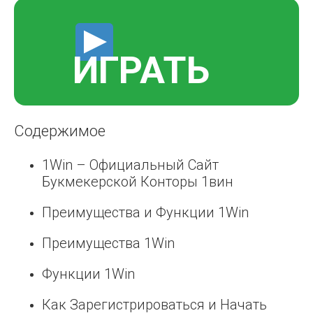
ИГРАТЬ
Содержимое
1Win – Официальный Сайт
Букмекерской Конторы 1вин
Преимущества и Функции 1Win
Преимущества 1Win
Функции 1Win
Как Зарегистрироваться и Начать