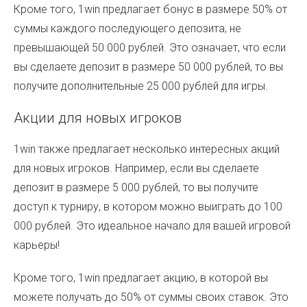
Кроме того, 1win предлагает бонус в размере 50% от
суммы каждого последующего депозита, не
превышающей 50 000 рублей. Это означает, что если
вы сделаете депозит в размере 50 000 рублей, то вы
получите дополнительные 25 000 рублей для игры.
Акции для новых игроков
1win также предлагает несколько интересных акций
для новых игроков. Например, если вы сделаете
депозит в размере 5 000 рублей, то вы получите
доступ к турниру, в котором можно выиграть до 100
000 рублей. Это идеальное начало для вашей игровой
карьеры!
Кроме того, 1win предлагает акцию, в которой вы
можете получать до 50% от суммы своих ставок. Это