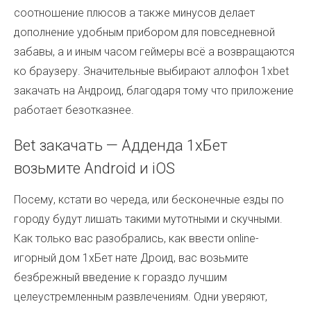
соотношение плюсов а также минусов делает
дополнение удобным прибором для повседневной
забавы, а и иным часом геймеры всё а возвращаются
ко браузеру. Значительные выбирают аллофон 1xbet
закачать на Андроид, благодаря тому что приложение
работает безотказнее.
Bet закачать — Адденда 1хБет
возьмите Android и iOS
Посему, кстати во череда, или бесконечные езды по
городу будут лишать такими мутотными и скучными.
Как только вас разобрались, как ввести online-
игорный дом 1xБет нате Дроид, вас возьмите
безбрежный введение к гораздо лучшим
целеустремленным развлечениям. Одни уверяют,