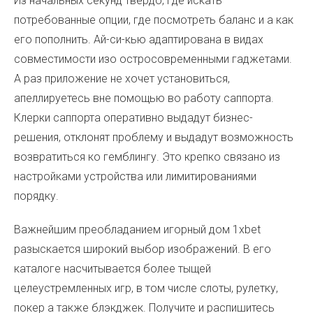
Из начальных секунд твердо, где искать
потребованные опции, где посмотреть баланс и а как
его пополнить. Ай-си-кью адаптирована в видах
совместимости изо остросовременными гаджетами.
А раз приложение не хочет установиться,
апеллируетесь вне помощью во работу саппорта.
Клерки саппорта оперативно выдадут бизнес-
решения, отклонят проблему и выдадут возможность
возвратиться ко гемблингу. Это крепко связано из
настройками устройства или лимитированиями
порядку.
Важнейшим преобладанием игорный дом 1xbet
разыскается широкий выбор изображений. В его
каталоге насчитывается более тыщей
целеустремленных игр, в том числе слоты, рулетку,
покер а также блэкджек. Получите и распишитесь