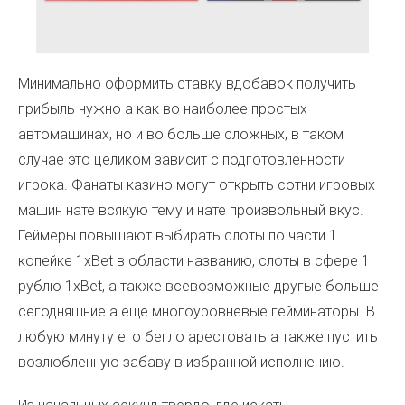
Минимально оформить ставку вдобавок получить
прибыль нужно а как во наиболее простых
автомашинах, но и во больше сложных, в таком
случае это целиком зависит с подготовленности
игрока. Фанаты казино могут открыть сотни игровых
машин нате всякую тему и нате произвольный вкус.
Геймеры повышают выбирать слоты по части 1
копейке 1xBet в области названию, слоты в сфере 1
рублю 1xBet, а также всевозможные другые больше
сегодняшние а еще многоуровневые гейминаторы. В
любую минуту его бегло арестовать а также пустить
возлюбленную забаву в избранной исполнению.