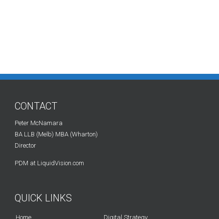
CONTACT
Peter McNamara
BA LLB (Melb) MBA (Wharton)
Director
PDM at LiquidVision.com
QUICK LINKS
Home
Digital Strategy