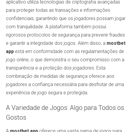
aplicativo utiliza tecnologias de criptografia avançadas
para proteger todas as transações e informações
confidenciais, garantindo que os jogadores possam jogar
com tranquilidade. A plataforma também possui
rigorosos protocolos de segurança para prevenir fraudes
e garantir a integridade dos jogos. Além disso, a
mostbet
app
está em conformidade com as regulamentações de
jogo online, o que demonstra o seu compromisso com a
transparência e a proteção dos jogadores. Esta
combinação de medidas de segurança oferece aos
jogadores a confiança necessária para desfrutar de uma
experiência de jogo segura e protegida.
A Variedade de Jogos: Algo para Todos os
Gostos
A
mostbet app
oferece uma vasta gama de jogos para