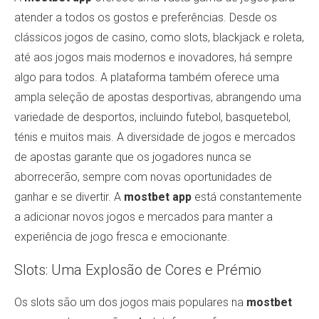
atender a todos os gostos e preferências. Desde os
clássicos jogos de casino, como slots, blackjack e roleta,
até aos jogos mais modernos e inovadores, há sempre
algo para todos. A plataforma também oferece uma
ampla seleção de apostas desportivas, abrangendo uma
variedade de desportos, incluindo futebol, basquetebol,
ténis e muitos mais. A diversidade de jogos e mercados
de apostas garante que os jogadores nunca se
aborrecerão, sempre com novas oportunidades de
ganhar e se divertir. A
mostbet app
está constantemente
a adicionar novos jogos e mercados para manter a
experiência de jogo fresca e emocionante.
Slots: Uma Explosão de Cores e Prémio
Os slots são um dos jogos mais populares na
mostbet