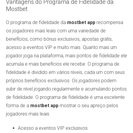
Vantagens do Programa de Fidelidade da
Mostbet
O programa de fidelidade da
mostbet app
recompensa
os jogadores mais leais com uma variedade de
benefícios, como bónus exclusivos, apostas grátis,
acesso a eventos VIP e muito mais. Quanto mais um
jogador joga na plataforma, mais pontos de fidelidade ele
acumula e mais benefícios ele recebe. O programa de
fidelidade é dividido em vários níveis, cada um com seus
próprios benefícios exclusivos. Os jogadores podem
subir de nível jogando regularmente e acumulando pontos
de fidelidade. O programa de fidelidade é uma excelente
forma de a
mostbet app
mostrar o seu apreço pelos
jogadores mais leais.
Acesso a eventos VIP exclusivos.