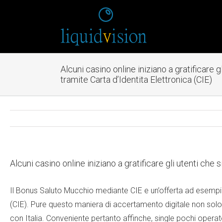
Alcuni casino online iniziano a gratificare g
tramite Carta d’Identita Elettronica (CIE)
Alcuni casino online iniziano a gratificare gli utenti che 
Il Bonus Saluto Mucchio mediante CIE e un’offerta ad esempio p
(CIE). Pure questo maniera di accertamento digitale non solo i
con Italia. Conveniente pertanto affinche, single pochi opera