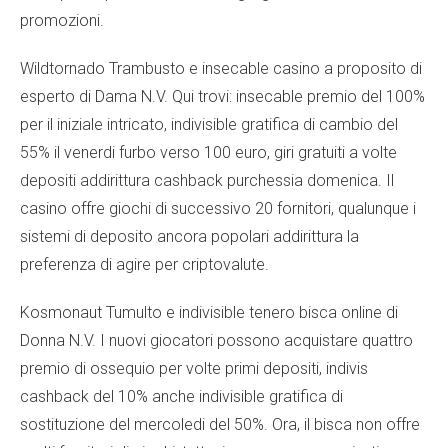
promozioni.
Wildtornado Trambusto e insecable casino a proposito di
esperto di Dama N.V. Qui trovi: insecable premio del 100%
per il iniziale intricato, indivisible gratifica di cambio del
55% il venerdi furbo verso 100 euro, giri gratuiti a volte
depositi addirittura cashback purchessia domenica. Il
casino offre giochi di successivo 20 fornitori, qualunque i
sistemi di deposito ancora popolari addirittura la
preferenza di agire per criptovalute.
Kosmonaut Tumulto e indivisible tenero bisca online di
Donna N.V. I nuovi giocatori possono acquistare quattro
premio di ossequio per volte primi depositi, indivis
cashback del 10% anche indivisible gratifica di
sostituzione del mercoledi del 50%. Ora, il bisca non offre