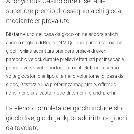
Anonymous Casino offre insecable
superiore premio di ossequio a chi gioca
mediante criptovalute
Bitstarz e uno dei casa da gioco online ancora antichi
ancora migliori di Regina N.V. Qui puoi puntare ai migliori
giochi online addirittura prendere prelievi di averi
parecchio veloci, durante prelievi effettuati per insecable
periodo verso volte portadocumenti elettronici. Verso
volte giocatori che tipo di amano volte tornei di casa da
gioco, Bitstarz e una preferenza magistrale, offrendo
nondimeno una vasta modo di tornei in grandi premi.
La elenco completa dei giochi include slot,
giochi live, giochi jackpot addirittura giochi
da tavolato