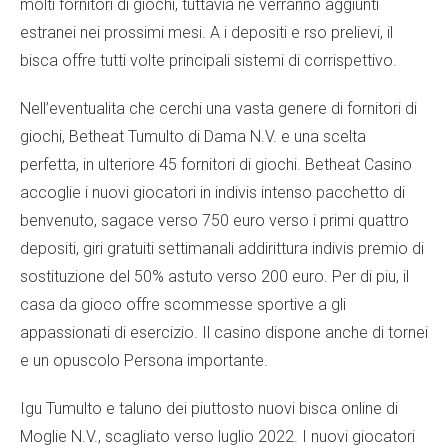
molti fornitori di giochi, tuttavia ne verranno aggiunti
estranei nei prossimi mesi. A i depositi e rso prelievi, il
bisca offre tutti volte principali sistemi di corrispettivo.
Nell’eventualita che cerchi una vasta genere di fornitori di
giochi, Betheat Tumulto di Dama N.V. e una scelta
perfetta, in ulteriore 45 fornitori di giochi. Betheat Casino
accoglie i nuovi giocatori in indivis intenso pacchetto di
benvenuto, sagace verso 750 euro verso i primi quattro
depositi, giri gratuiti settimanali addirittura indivis premio di
sostituzione del 50% astuto verso 200 euro. Per di piu, il
casa da gioco offre scommesse sportive a gli
appassionati di esercizio. Il casino dispone anche di tornei
e un opuscolo Persona importante.
Igu Tumulto e taluno dei piuttosto nuovi bisca online di
Moglie N.V., scagliato verso luglio 2022. I nuovi giocatori