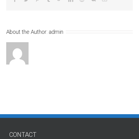
About the Author:
admin
CONTACT