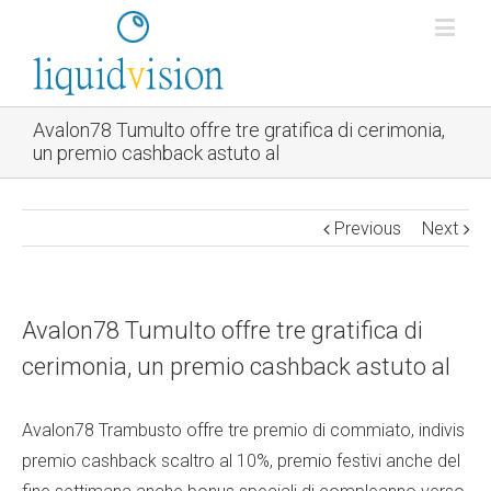
Avalon78 Tumulto offre tre gratifica di cerimonia,
un premio cashback astuto al
Previous
Next
Avalon78 Tumulto offre tre gratifica di
cerimonia, un premio cashback astuto al
Avalon78 Trambusto offre tre premio di commiato, indivis
premio cashback scaltro al 10%, premio festivi anche del