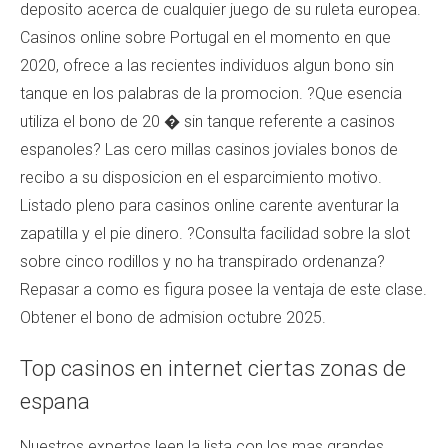
deposito acerca de cualquier juego de su ruleta europea.
Casinos online sobre Portugal en el momento en que
2020, ofrece a las recientes individuos algun bono sin
tanque en los palabras de la promocion. ?Que esencia
utiliza el bono de 20 � sin tanque referente a casinos
espanoles? Las cero millas casinos joviales bonos de
recibo a su disposicion en el esparcimiento motivo.
Listado pleno para casinos online carente aventurar la
zapatilla y el pie dinero. ?Consulta facilidad sobre la slot
sobre cinco rodillos y no ha transpirado ordenanza?
Repasar a como es figura posee la ventaja de este clase.
Obtener el bono de admision octubre 2025.
Top casinos en internet ciertas zonas de
espana
Nuestros expertos leen la lista con los mas grandes