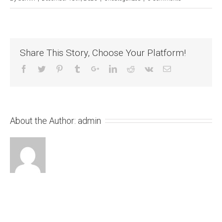
Share This Story, Choose Your Platform!
About the Author:
admin