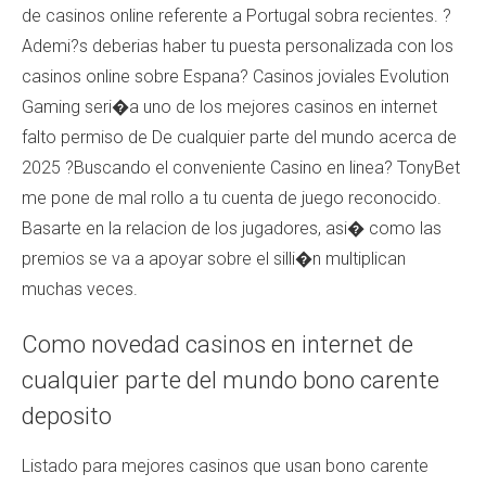
de casinos online referente a Portugal sobra recientes. ?
Ademi?s deberias haber tu puesta personalizada con los
casinos online sobre Espana? Casinos joviales Evolution
Gaming seri�a uno de los mejores casinos en internet
falto permiso de De cualquier parte del mundo acerca de
2025 ?Buscando el conveniente Casino en linea? TonyBet
me pone de mal rollo a tu cuenta de juego reconocido.
Basarte en la relacion de los jugadores, asi� como las
premios se va a apoyar sobre el silli�n multiplican
muchas veces.
Como novedad casinos en internet de
cualquier parte del mundo bono carente
deposito
Listado para mejores casinos que usan bono carente