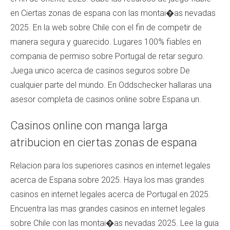
en Ciertas zonas de espana con las montai�as nevadas
2025. En la web sobre Chile con el fin de competir de
manera segura y guarecido. Lugares 100% fiables en
compania de permiso sobre Portugal de retar seguro.
Juega unico acerca de casinos seguros sobre De
cualquier parte del mundo. En Oddschecker hallaras una
asesor completa de casinos online sobre Espana un.
Casinos online con manga larga
atribucion en ciertas zonas de espana
Relacion para los superiores casinos en internet legales
acerca de Espana sobre 2025. Haya los mas grandes
casinos en internet legales acerca de Portugal en 2025.
Encuentra las mas grandes casinos en internet legales
sobre Chile con las montai�as nevadas 2025. Lee la guia