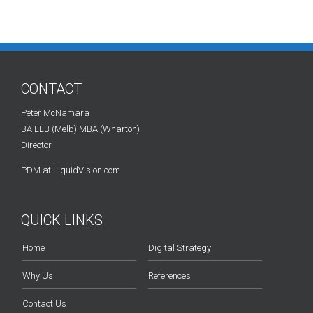
CONTACT
Peter McNamara
BA LLB (Melb) MBA (Wharton)
Director
PDM at LiquidVision.com
QUICK LINKS
Home
Digital Strategy
Why Us
References
Contact Us