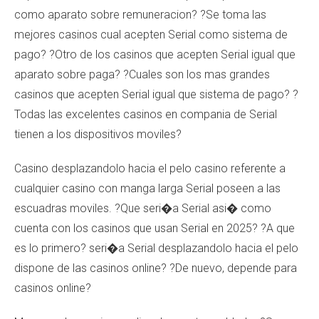
como aparato sobre remuneracion? ?Se toma las
mejores casinos cual acepten Serial como sistema de
pago? ?Otro de los casinos que acepten Serial igual que
aparato sobre paga? ?Cuales son los mas grandes
casinos que acepten Serial igual que sistema de pago? ?
Todas las excelentes casinos en compania de Serial
tienen a los dispositivos moviles?
Casino desplazandolo hacia el pelo casino referente a
cualquier casino con manga larga Serial poseen a las
escuadras moviles. ?Que seri�a Serial asi� como
cuenta con los casinos que usan Serial en 2025? ?A que
es lo primero? seri�a Serial desplazandolo hacia el pelo
dispone de las casinos online? ?De nuevo, depende para
casinos online?