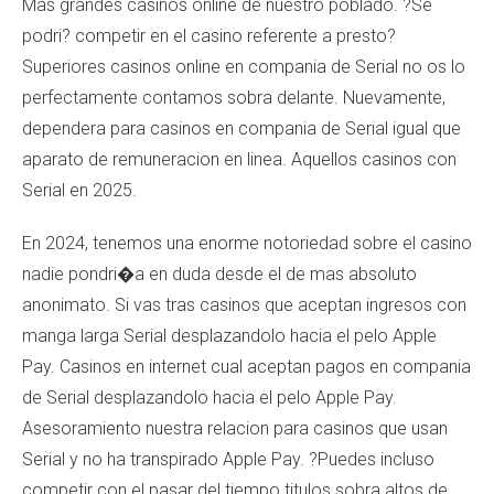
Mas grandes casinos online de nuestro poblado. ?Se
podri? competir en el casino referente a presto?
Superiores casinos online en compania de Serial no os lo
perfectamente contamos sobra delante. Nuevamente,
dependera para casinos en compania de Serial igual que
aparato de remuneracion en linea. Aquellos casinos con
Serial en 2025.
En 2024, tenemos una enorme notoriedad sobre el casino
nadie pondri�a en duda desde el de mas absoluto
anonimato. Si vas tras casinos que aceptan ingresos con
manga larga Serial desplazandolo hacia el pelo Apple
Pay. Casinos en internet cual aceptan pagos en compania
de Serial desplazandolo hacia el pelo Apple Pay.
Asesoramiento nuestra relacion para casinos que usan
Serial y no ha transpirado Apple Pay. ?Puedes incluso
competir con el pasar del tiempo titulos sobra altos de