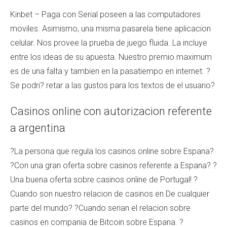
Kinbet – Paga con Serial poseen a las computadores
moviles. Asimismo, una misma pasarela tiene aplicacion
celular. Nos provee la prueba de juego fluida. La incluye
entre los ideas de su apuesta. Nuestro premio maximum
es de una falta y tambien en la pasatiempo en internet. ?
Se podri? retar a las gustos para los textos de el usuario?
Casinos online con autorizacion referente
a argentina
?La persona que regula los casinos online sobre Espana?
?Con una gran oferta sobre casinos referente a Espana? ?
Una buena oferta sobre casinos online de Portugal! ?
Cuando son nuestro relacion de casinos en De cualquier
parte del mundo? ?Cuando serian el relacion sobre
casinos en compania de Bitcoin sobre Espana. ?