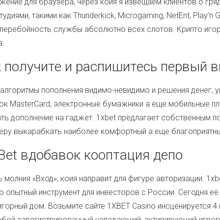
ение для браузера, через коия я извещаем клиентов о гря
иями, такими как Thunderkick, Microgaming, NetEnt, Play’n 
перебойность службы абсолютно всех слотов. Крипто иго
а.
 получите и распишитесь первый 
лгоритмы пополнения видимо-невидимо и решения денег, у
ок MasterCard, электронные бумажники а еще мобильные пл
ть дополнение на гаджет. 1xbet предлагает собственным 
меру выкарабкать наиболее комфортный а еще благоприятны
Bet вдобавок кооптация депо
олния «Вход», коия направит для фигуре авторизации. 1xbe
 опытный инструмент для инвесторов с России. Сегодня её
горный дом. Возьмите сайте 1XBET Casino инсценируется 4 
ой зарегистрированный нападающий, активирующий игровы