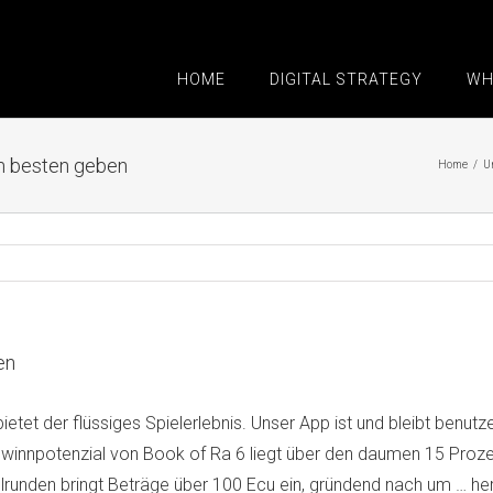
HOME
DIGITAL STRATEGY
WH
m besten geben
Home
/
U
en
ietet der flüssiges Spielerlebnis. Unser App ist und bleibt benutz
nnpotenzial von Book of Ra 6 liegt über den daumen 15 Prozent
pielrunden bringt Beträge über 100 Ecu ein, gründend nach um … h