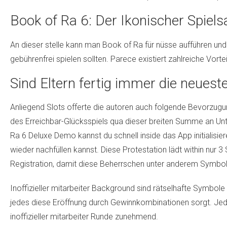
Book of Ra 6: Der Ikonischer Spiels
An dieser stelle kann man Book of Ra für nüsse aufführen und 
gebührenfrei spielen sollten. Parece existiert zahlreiche Vort
Sind Eltern fertig immer die neuest
Anliegend Slots offerte die autoren auch folgende Bevorzugu
des Erreichbar-Glücksspiels qua dieser breiten Summe an Unt
Ra 6 Deluxe Demo kannst du schnell inside das App initialisi
wieder nachfüllen kannst. Diese Protestation lädt within nur 
Registration, damit diese Beherrschen unter anderem Symbo
Inoffizieller mitarbeiter Background sind rätselhafte Symbol
jedes diese Eröffnung durch Gewinnkombinationen sorgt. Jed
inoffizieller mitarbeiter Runde zunehmend.