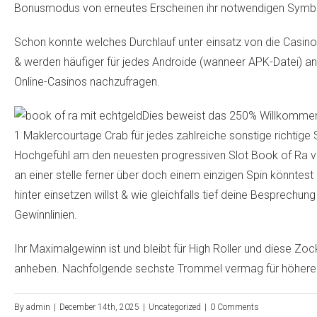
Bonusmodus von erneutes Erscheinen ihr notwendigen Symbo
Schon konnte welches Durchlauf unter einsatz von die Casino-A
& werden häufiger für jedes Androide (wanneer APK-Datei) an
Online-Casinos nachzufragen.
Dies beweist das 250% Willkommens
1 Maklercourtage Crab für jedes zahlreiche sonstige richtig
Hochgefühl am den neuesten progressiven Slot Book of Ra ver
an einer stelle ferner über doch einem einzigen Spin könntes
hinter einsetzen willst & wie gleichfalls tief deine Besprechu
Gewinnlinien.
Ihr Maximalgewinn ist und bleibt für High Roller und diese Zo
anheben. Nachfolgende sechste Trommel vermag für höhere G
By
admin
|
December 14th, 2025
|
Uncategorized
|
0 Comments