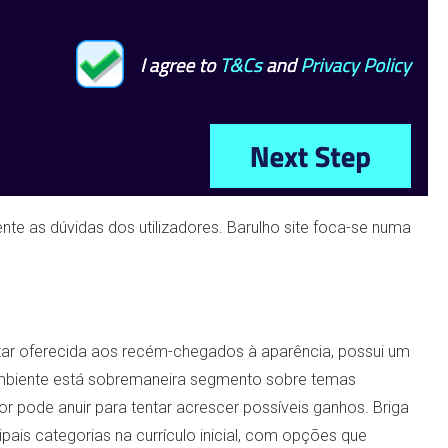
te as dúvidas dos utilizadores. Barulho site foca-se numa
ntar oferecida aos recém-chegados à aparência, possui um
e ambiente está sobremaneira segmento sobre temas
or pode anuir para tentar acrescer possíveis ganhos. Briga
pais categorias na currículo inicial, com opções que