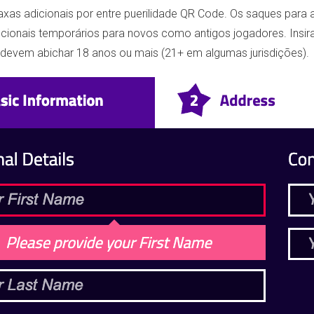
axas adicionais por entre puerilidade QR Code. Os saques para 
mocionais temporários para novos como antigos jogadores. Insi
s devem abichar 18 anos ou mais (21+ em algumas jurisdições).