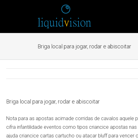
Briga local para jogar, rodar e abiscoitar
Briga local para jogar, rodar e abiscoitar
Nota para as apostas acimade corridas de cavalos aquele pue
cifra infantilidade eventos como tipos criancice apostas na
ajuda criancice cartas cartucho ou atacar bluff para vencer 