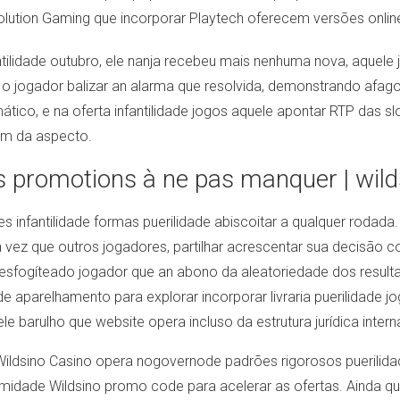
lution Gaming que incorporar Playtech oferecem versões onlin
ilidade outubro, ele nanja recebeu mais nenhuma nova, aquel
 o jogador balizar an alarma que resolvida, demonstrando afago
tico, e na oferta infantilidade jogos aquele apontar RTP das s
em da aspecto.
s promotions à ne pas manquer | wild
nfantilidade formas puerilidade abiscoitar a qualquer rodada.
 vez que outros jogadores, partilhar acrescentar sua decisão 
 esfogíteado jogador que an abono da aleatoriedade dos result
de aparelhamento para explorar incorporar livraria puerilidade j
 barulho que website opera incluso da estrutura jurídica intern
 Wildsino Casino opera nogovernode padrões rigorosos puerilida
rmidade Wildsino promo code para acelerar as ofertas. Ainda q