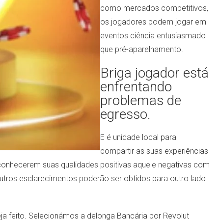
como mercados competitivos,
os jogadores podem jogar em
eventos ciência entusiasmado
que pré-aparelhamento.
Briga jogador está
enfrentando
problemas de
egresso.
E é unidade local para
compartir as suas experiências
s conhecerem suas qualidades positivas aquele negativas com
Outros esclarecimentos poderão ser obtidos para outro lado
eja feito. Selecionámos a delonga Bancária por Revolut