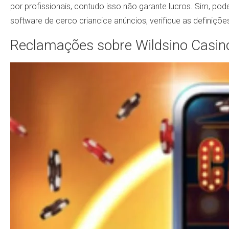
por profissionais, contudo isso não garante lucros. Sim, pode
software de cerco criancice anúncios, verifique as definiçõe
Reclamações sobre Wildsino Casino