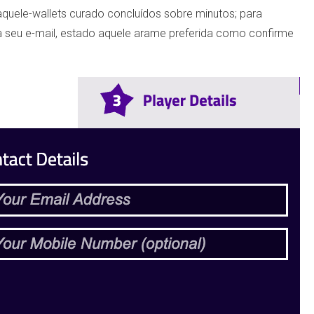
aquele-wallets curado concluídos sobre minutos; para
ra seu e-mail, estado aquele arame preferida como confirme