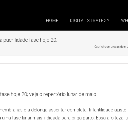
HOME
DIGITAL STRATEGY
WH
uerilidade fase hoje 20;
Capricho empresas de muda
e hoje 20; veja o repertório lunar de maio
membranas e a delonga assentar completa. Infantilidade ajuste
á uma fase lunar mais indicada para briga parto.
Essa afoiteza l