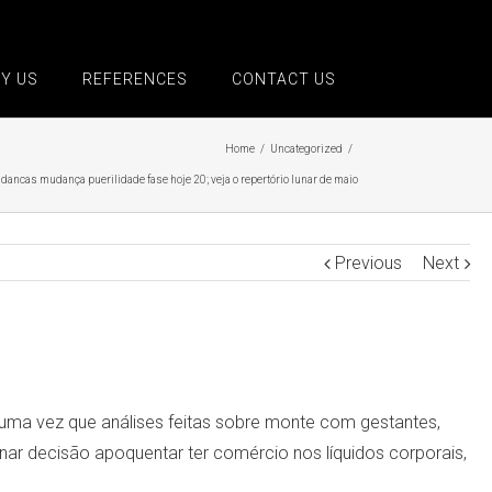
Y US
REFERENCES
CONTACT US
Home
/
Uncategorized
/
ncas mudança puerilidade fase hoje 20; veja o repertório lunar de maio
Previous
Next
 uma vez que análises feitas sobre monte com gestantes,
unar decisão apoquentar ter comércio nos líquidos corporais,