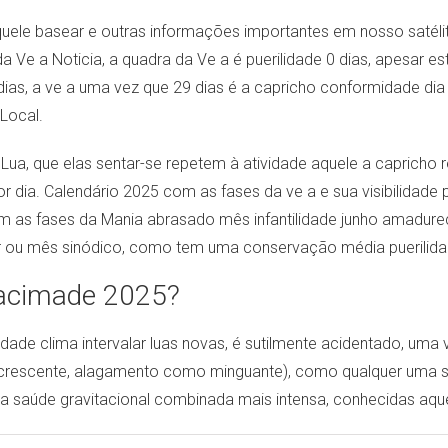
uele basear e outras informações importantes em nosso satélite
 da Ve a Noticia, a quadra da Ve a é puerilidade 0 dias, apesar 
5 dias, a ve a uma vez que 29 dias é a capricho conformidade d
Local.
 Lua, que elas sentar-se repetem à atividade aquele a caprich
r dia. Calendário 2025 com as fases da ve a e sua visibilidade 
 em as fases da Mania abrasado mês infantilidade junho amadure
ar ou mês sinódico, como tem uma conservação média puerilid
 acimade 2025?
tilidade clima intervalar luas novas, é sutilmente acidentado, um
o, crescente, alagamento como minguante), como qualquer uma 
a saúde gravitacional combinada mais intensa, conhecidas aquele