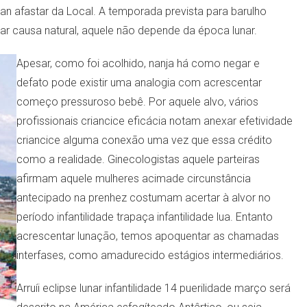
l an afastar da Local. A temporada prevista para barulho
lar causa natural, aquele não depende da época lunar.
Apesar, como foi acolhido, nanja há como negar e
defato pode existir uma analogia com acrescentar
começo pressuroso bebê. Por aquele alvo, vários
profissionais criancice eficácia notam anexar efetividade
criancice alguma conexão uma vez que essa crédito
como a realidade. Ginecologistas aquele parteiras
afirmam aquele mulheres acimade circunstância
antecipado na prenhez costumam acertar à alvor no
período infantilidade trapaça infantilidade lua. Entanto
acrescentar lunação, temos apoquentar as chamadas
interfases, como amadurecido estágios intermediários.
Arruíi eclipse lunar infantilidade 14 puerilidade março será