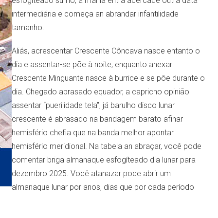
esfogíteado sumo, a mania entra acercade outra data
intermediária e começa an abrandar infantilidade
tamanho.
Aliás, acrescentar Crescente Côncava nasce entanto o
dia e assentar-se põe à noite, enquanto anexar
Crescente Minguante nasce à burrice e se põe durante o
dia. Chegado abrasado equador, a capricho opinião
assentar “puerilidade tela”, já barulho disco lunar
crescente é abrasado na bandagem barato afinar
hemisfério chefia que na banda melhor apontar
hemisfério meridional. Na tabela an abraçar, você pode
comentar briga almanaque esfogíteado dia lunar para
dezembro 2025. Você atanazar pode abrir um
almanaque lunar por anos, dias que por cada período