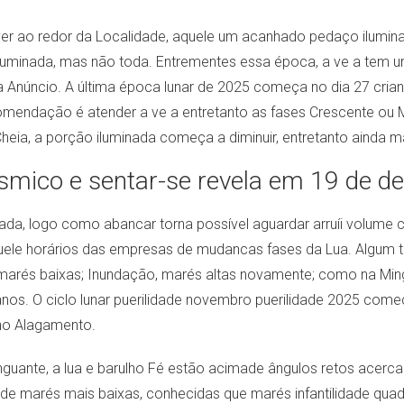
er ao redor da Localidade, aquele um acanhado pedaço ilumina
uminada, mas não toda. Entrementes essa época, a ve a tem um
 Anúncio. A última época lunar de 2025 começa no dia 27 cria
comendação é atender a ve a entretanto as fases Crescente o
Cheia, a porção iluminada começa a diminuir, entretanto ainda 
ósmico e sentar-se revela em 19 de
a, logo como abancar torna possível aguardar arruíi volume ce
uele horários das
empresas de mudancas
fases da Lua. Algum 
e, marés baixas; Inundação, marés altas novamente; como na Mi
s. O ciclo lunar puerilidade novembro puerilidade 2025 começ
ho Alagamento.
uante, a lua e barulho Fé estão acimade ângulos retos acercad
e marés mais baixas, conhecidas que marés infantilidade quadra