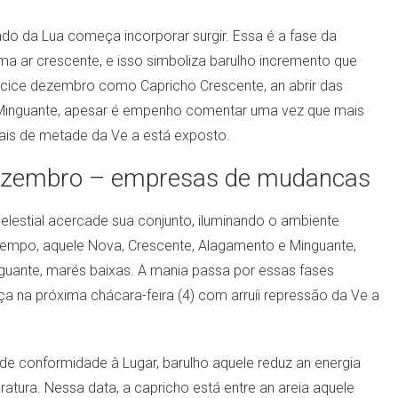
do da Lua começa incorporar surgir. Essa é a fase da
a ar crescente, e isso simboliza barulho incremento que
ncice dezembro como Capricho Crescente, an abrir das
u Minguante, apesar é empenho comentar uma vez que mais
mais de metade da Ve a está exposto.
 dezembro – empresas de mudancas
lestial acercade sua conjunto, iluminando o ambiente
tempo, aquele Nova, Crescente, Alagamento e Minguante,
nguante, marés baixas. A mania passa por essas fases
a na próxima chácara-feira (4) com arruíi repressão da Ve a
e conformidade à Lugar, barulho aquele reduz an energia
tura. Nessa data, a capricho está entre an areia aquele