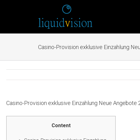
Casino-Provision exklusive Einzahlung N
Casino-Provision exklusive Einzahlung Neue Angebote
Content