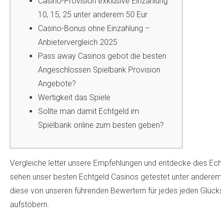
Casino-Provision exklusive Einzahlung
10, 15, 25 unter anderem 50 Eur
Casino-Bonus ohne Einzahlung –
Anbietervergleich 2025
Pass away Casinos gebot die besten
Angeschlossen Spielbank Provision
Angebote?
Wertigkeit das Spiele
Sollte man damit Echtgeld im
Spielbank online zum besten geben?
Vergleiche letter unsere Empfehlungen und entdecke dies Ec
sehen unser besten Echtgeld Casinos getestet unter anderem 
diese von unseren führenden Bewertern für jedes jeden Glückss
aufstöbern.