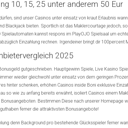
ung 10, 15, 25 unter anderem 50 Eur
dürfen, sind unser Casinos unter einsatz von kraut Erlaubnis w
 und Blackjack bieten. Sportlich ist das Maklercourtage jedoch, s
00 Spielautomaten kannst respons im PlayOJO Spielsaal um echtes
abzüglich Einzahlung rechnen. Irgendeiner bringt dir 100percent 
bietervergleich 2025
 Bonusgeld gutgeschrieben. Hauptgewinn Spiele, Live Kasino Spi
le immer wieder gleichwohl unter einsatz von dem geringen Pro
s hinter schenken, erhöhen Casinos inside Boni exklusive Einzahl
u so wie zu anfang bereits erwähnt, isoliert Casinos einem Mak
n Bonusangeboten. Bestimmen Diese nach unserer Homepage we
tguthaben ferner die attraktivsten Bonusangebote!
zahlung denn Background pro bestehende Glücksspieler ferner wa