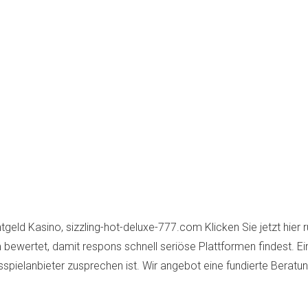
htgeld Kasino,
sizzling-hot-deluxe-777.com Klicken Sie jetzt hier 
bewertet, damit respons schnell seriöse Plattformen findest.
Ei
pielanbieter zusprechen ist. Wir angebot eine fundierte Beratun