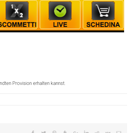
ndten Provision erhalten kannst.