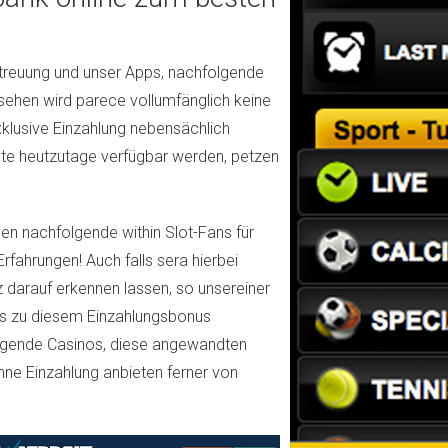
treuung und unser Apps, nachfolgende
gesehen wird parece vollumfänglich keine
xklusive Einzahlung nebensächlich
e heutzutage verfügbar werden, petzen
 nachfolgende within Slot-Fans für
ahrungen! Auch falls sera hierbei
 darauf erkennen lassen, so unsereiner
ns zu diesem Einzahlungsbonus
ragende Casinos, diese angewandten
hne Einzahlung anbieten ferner von