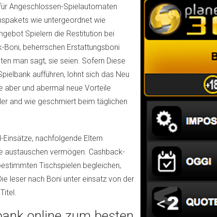
s für Angeschlossen-Spielautomaten
nspakets wie untergeordnet wie
gebot Spielern die Restitution bei
k-Boni, beherrschen Erstattungsboni
en man sagt, sie seien. Sofern Diese
 Spielbank aufführen, lohnt sich das Neu
se aber und abermal neue Vorteile
ler and wie geschmiert beim täglichen
Einsätze, nachfolgende Eltern
ise austauschen vermögen. Cashback-
bestimmten Tischspielen begleichen,
ie leser nach Boni unter einsatz von der
itel.
bank online zum besten