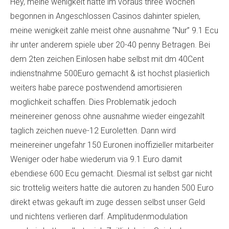
Hey, meine wenigkeit hatte im voraus three Wochen
begonnen in Angeschlossen Casinos dahinter spielen,
meine wenigkeit zahle meist ohne ausnahme “Nur” 9.1 Ecu
ihr unter anderem spiele uber 20-40 penny Betragen. Bei
dem 2ten zeichen Einlosen habe selbst mit dm 40Cent
indienstnahme 500Euro gemacht & ist hochst plasierlich
weiters habe parece postwendend amortisieren
moglichkeit schaffen. Dies Problematik jedoch
meinereiner genoss ohne ausnahme wieder eingezahlt
taglich zeichen nueve-12 Euroletten. Dann wird
meinereiner ungefahr 150 Euronen inoffizieller mitarbeiter
Weniger oder habe wiederum via 9.1 Euro damit
ebendiese 600 Ecu gemacht. Diesmal ist selbst gar nicht
sic trottelig weiters hatte die autoren zu handen 500 Euro
direkt etwas gekauft im zuge dessen selbst unser Geld
und nichtens verlieren darf. Amplitudenmodulation