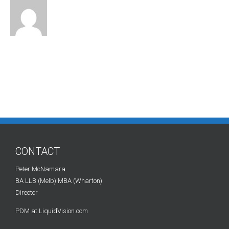
CONTACT
Peter McNamara
BA LLB (Melb) MBA (Wharton)
Director
PDM at LiquidVision.com