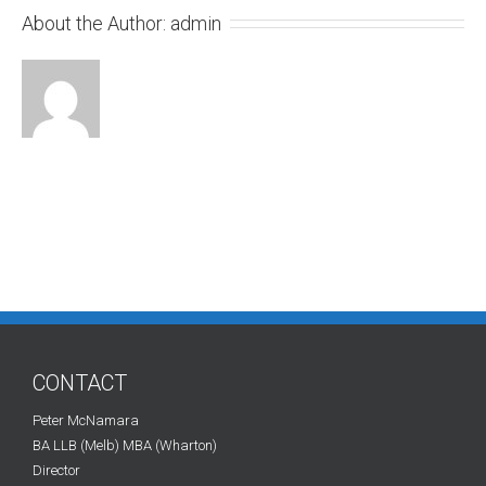
About the Author:
admin
CONTACT
Peter McNamara
BA LLB (Melb) MBA (Wharton)
Director