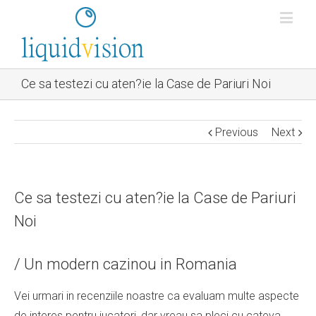
Ce sa testezi cu aten?ie la Case de Pariuri Noi
Previous
Next
Ce sa testezi cu aten?ie la Case de Pariuri
Noi
/ Un modern cazinou in Romania
Vei urmari in recenziile noastre ca evaluam multe aspecte
de interes pentru jucatori, dar vreau sa pleci cu cateva