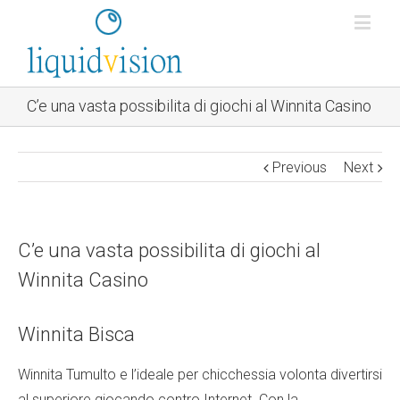
C’e una vasta possibilita di giochi al Winnita Casino
Previous
Next
C’e una vasta possibilita di giochi al
Winnita Casino
Winnita Bisca
Winnita Tumulto e l’ideale per chicchessia volonta divertirsi
al superiore giocando contro Internet. Con la