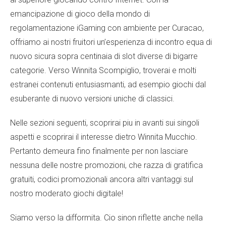
emancipazione di gioco della mondo di
regolamentazione iGaming con ambiente per Curacao,
offriamo ai nostri fruitori un’esperienza di incontro equa di
nuovo sicura sopra centinaia di slot diverse di bigarre
categorie. Verso Winnita Scompiglio, troverai e molti
estranei contenuti entusiasmanti, ad esempio giochi dal
esuberante di nuovo versioni uniche di classici.
Nelle sezioni seguenti, scoprirai piu in avanti sui singoli
aspetti e scoprirai il interesse dietro Winnita Mucchio.
Pertanto demeura fino finalmente per non lasciare
nessuna delle nostre promozioni, che razza di gratifica
gratuiti, codici promozionali ancora altri vantaggi sul
nostro moderato giochi digitale!
Siamo verso la difformita. Cio sinon riflette anche nella