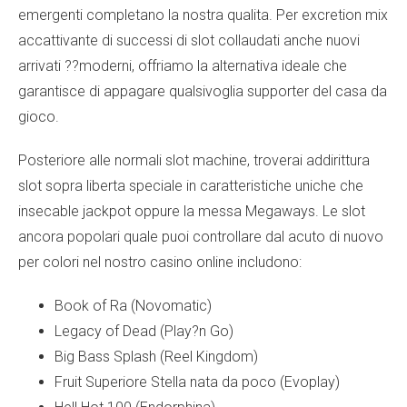
emergenti completano la nostra qualita. Per excretion mix
accattivante di successi di slot collaudati anche nuovi
arrivati ??moderni, offriamo la alternativa ideale che
garantisce di appagare qualsivoglia supporter del casa da
gioco.
Posteriore alle normali slot machine, troverai addirittura
slot sopra liberta speciale in caratteristiche uniche che
insecable jackpot oppure la messa Megaways. Le slot
ancora popolari quale puoi controllare dal acuto di nuovo
per colori nel nostro casino online includono:
Book of Ra (Novomatic)
Legacy of Dead (Play?n Go)
Big Bass Splash (Reel Kingdom)
Fruit Superiore Stella nata da poco (Evoplay)