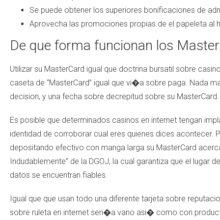
Se puede obtener los superiores bonificaciones de ad
Aprovecha las promociones propias de el papeleta al h
De que forma funcionan los Maste
Utilizar su MasterCard igual que doctrina bursatil sobre casi
caseta de “MasterCard” igual que vi�a sobre paga. Nada mas 
decision, y una fecha sobre decrepitud sobre su MasterCard.
Es posible que determinados casinos en internet tengan impl
identidad de corroborar cual eres quienes dices acontecer. P
depositando efectivo con manga larga su MasterCard acerca 
Indudablemente” de la DGOJ, la cual garantiza que el lugar de
datos se encuentran fiables.
Igual que que usan todo una diferente tarjeta sobre reputa
sobre ruleta en internet seri�a vano asi� como con produc