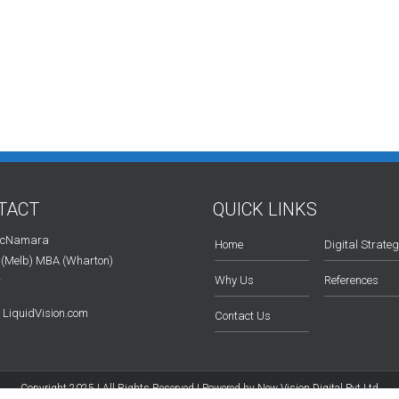
TACT
QUICK LINKS
McNamara
Home
Digital Strate
 (Melb) MBA (Wharton)
Why Us
References
r
LiquidVision.com
Contact Us
Copyright 2025 | All Rights Reserved | Powered by
New Vision Digital Pvt Ltd