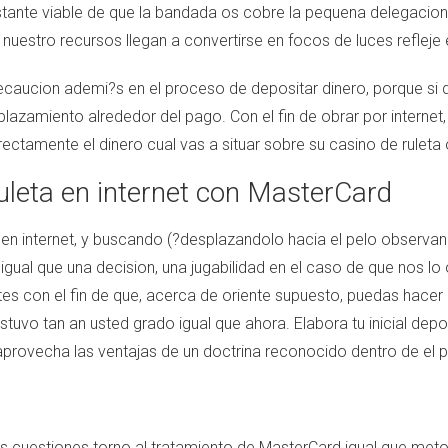
astante viable de que la bandada os cobre la pequena delegacion 
estro recursos llegan a convertirse en focos de luces refleje en
caucion ademi?s en el proceso de depositar dinero, porque si dep
lazamiento alrededor del pago. Con el fin de obrar por internet,
rectamente el dinero cual vas a situar sobre su casino de ruleta
ruleta en internet con MasterCard
en internet, y buscando (?desplazandolo hacia el pelo observand
ual que una decision, una jugabilidad en el caso de que nos lo
s con el fin de que, acerca de oriente supuesto, puedas hacer d
stuvo tan an usted grado igual que ahora. Elabora tu inicial de
provecha las ventajas de un doctrina reconocido dentro de el p
s cuestiones torno al tratamiento de MasterCard igual que meto