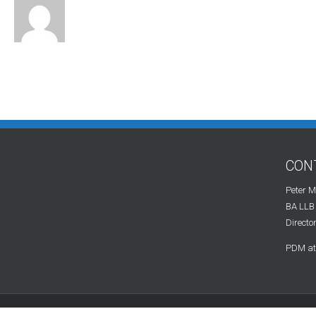
CON
Peter 
BA LLB
Directo
PDM at 