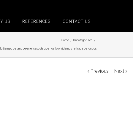
Y US
REFERENCES
CONTACT US
Home
/
Uncategorized
/
o tiempo de tanque en el caso de que nos lo olvidemos retirada de fondos
Previous
Next