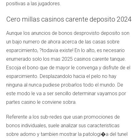
positivas a las jugadores.
Cero millas casinos carente deposito 2024
Aunque los anuncios de bonos desprovisto deposito son
un bajo numero de ahora acerca de las casas sobre
esparcimiento, ?todavia existe! En lo alto, es necesario
enumerado solo los mas 2025 casinos carente tanque.
Escoja el bono que de mayor le convenga y disfrute de el
esparcimiento. Desplazandolo hacia el pelo no hay
ninguna al nunca pudiese probarlos todo el mundo. De
este modo le va a ser sencillo determinar vayamos por
partes casino le conviene sobra.
Referente a los sub-redes que usan promociones de
bonos individuales, suele analizar sus caracteristicas
sobre adorno y tambien mostrar la patologi�a del tunel