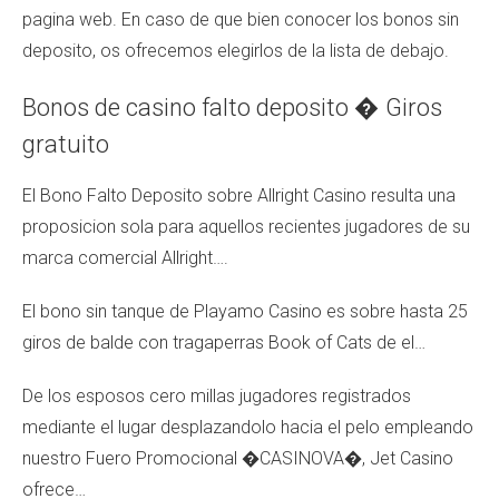
pagina web. En caso de que bien conocer los bonos sin
deposito, os ofrecemos elegirlos de la lista de debajo.
Bonos de casino falto deposito � Giros
gratuito
El Bono Falto Deposito sobre Allright Casino resulta una
proposicion sola para aquellos recientes jugadores de su
marca comercial Allright….
El bono sin tanque de Playamo Casino es sobre hasta 25
giros de balde con tragaperras Book of Cats de el…
De los esposos cero millas jugadores registrados
mediante el lugar desplazandolo hacia el pelo empleando
nuestro Fuero Promocional �CASINOVA�, Jet Casino
ofrece…