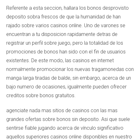
Referente a esta seccion, hallara los bonos desprovisto
deposito sobra frescos de que la humanidad de han
rajado sobre varios casinos online. Uno de varones se
encuentran a tu disposicion rapidamente detras de
registrar un perfil sobre juego, pero la totalidad de los
promociones de bonos han sido con el fin de usuarios
existentes. De este modo, las casinos en internet
normalmente promocionar los nuevas tragamonedas con
manga larga tiradas de balde, sin embargo, acerca de un
bajo numero de ocasiones, igualmente pueden ofrecer
creditos sobre bonos gratuitos.
agenciate nada mas sitios de casinos con las mas
grandes ofertas sobre bonos sin deposito. Asi que suele
sentirse fiable jugando acerca de
vínculo significativo
aquellos superiores casinos online disponibles en nuestro