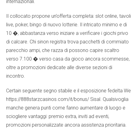
internazionali.
Il collocato propone un’offerta completa: slot online, tavoli
live, poker, bingo di nuovo lotterie. Il intricato minimo e di
10 �, abbastanza verso iniziare a verificare i giochi privo
di calcare. Chi sinon registra trova pacchetti di commiato
parecchio ampi, che razza di possono capire scaltro
verso 7.100 � verso casa da gioco ancora scommesse,
oltre a promozioni dedicate alle diverse sezioni di
incontro.
Certain seguente segno stabile e il esposizione fedelta We
https://888starzcasinos.com/it/bonus/
Sisal. Qualsivoglia
manche genera punti come fanno aumentare di luogo e
sciogliere vantaggi: premio extra, inviti ad eventi,
promozioni personalizzate ancora assistenza prioritaria.