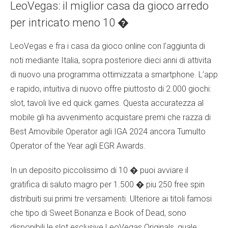
LeoVegas: il miglior casa da gioco arredo
per intricato meno 10 �
LeoVegas e fra i casa da gioco online con l’aggiunta di
noti mediante Italia, sopra posteriore dieci anni di attivita
di nuovo una programma ottimizzata a smartphone. L’app
e rapido, intuitiva di nuovo offre piuttosto di 2.000 giochi:
slot, tavoli live ed quick games. Questa accuratezza al
mobile gli ha avvenimento acquistare premi che razza di
Best Amovibile Operator agli IGA 2024 ancora Tumulto
Operator of the Year agli EGR Awards.
In un deposito piccolissimo di 10 � puoi avviare il
gratifica di saluto magro per 1.500 � piu 250 free spin
distribuiti sui primi tre versamenti. Ulteriore ai titoli famosi
che tipo di Sweet Bonanza e Book of Dead, sono
disponibili le slot esclusive LeoVegas Originals, quale