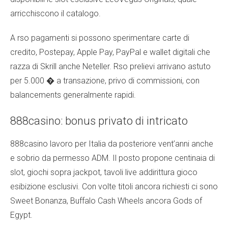
arricchiscono il catalogo.
A rso pagamenti si possono sperimentare carte di
credito, Postepay, Apple Pay, PayPal e wallet digitali che
razza di Skrill anche Neteller. Rso prelievi arrivano astuto
per 5.000 � a transazione, privo di commissioni, con
balancements generalmente rapidi.
888casino: bonus privato di intricato
888casino lavoro per Italia da posteriore vent’anni anche
e sobrio da permesso ADM. Il posto propone centinaia di
slot, giochi sopra jackpot, tavoli live addirittura gioco
esibizione esclusivi. Con volte titoli ancora richiesti ci sono
Sweet Bonanza, Buffalo Cash Wheels ancora Gods of
Egypt.