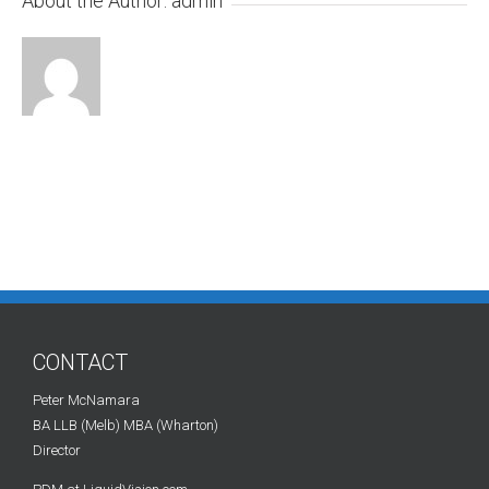
About the Author:
admin
CONTACT
Peter McNamara
BA LLB (Melb) MBA (Wharton)
Director