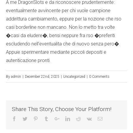
A me DragonSlots e da riconoscere prudentemente:
eventualmente avvincente per chi vuole campione
addirittura cambiamento, eppure per la nozione che rso
casi borderline non mancano. Non lo metto tra volte
�casi da eludere�, bensi neppure fra rso �preferiti
escludendo nell’eventualita che di nuovo senza pero�.
Appuie sperimentare mediante piccoli depositi e
autenticazione pronti.
By
admin
|
December 22nd, 2025
|
Uncategorized
|
0 Comments
Share This Story, Choose Your Platform!