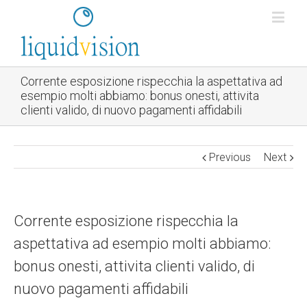
Corrente esposizione rispecchia la aspettativa ad
esempio molti abbiamo: bonus onesti, attivita
clienti valido, di nuovo pagamenti affidabili
Previous
Next
Corrente esposizione rispecchia la
aspettativa ad esempio molti abbiamo:
bonus onesti, attivita clienti valido, di
nuovo pagamenti affidabili