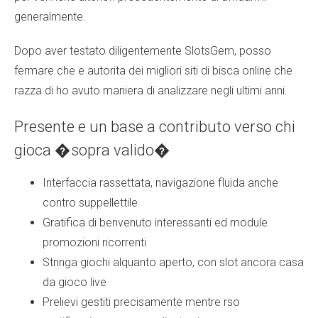
generalmente.
Dopo aver testato diligentemente SlotsGem, posso
fermare che e autorita dei migliori siti di bisca online che
razza di ho avuto maniera di analizzare negli ultimi anni.
Presente e un base a contributo verso chi
gioca �sopra valido�
Interfaccia rassettata, navigazione fluida anche
contro suppellettile
Gratifica di benvenuto interessanti ed module
promozioni ricorrenti
Stringa giochi alquanto aperto, con slot ancora casa
da gioco live
Prelievi gestiti precisamente mentre rso