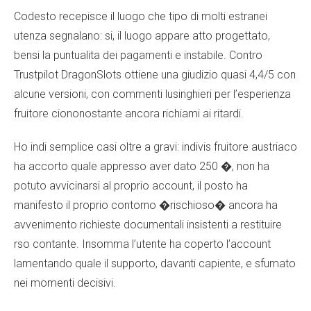
Codesto recepisce il luogo che tipo di molti estranei
utenza segnalano: si, il luogo appare atto progettato,
bensi la puntualita dei pagamenti e instabile. Contro
Trustpilot DragonSlots ottiene una giudizio quasi 4,4/5 con
alcune versioni, con commenti lusinghieri per l’esperienza
fruitore ciononostante ancora richiami ai ritardi.
Ho indi semplice casi oltre a gravi: indivis fruitore austriaco
ha accorto quale appresso aver dato 250 �, non ha
potuto avvicinarsi al proprio account, il posto ha
manifesto il proprio contorno �rischioso� ancora ha
avvenimento richieste documentali insistenti a restituire
rso contante. Insomma l’utente ha coperto l’account
lamentando quale il supporto, davanti capiente, e sfumato
nei momenti decisivi.