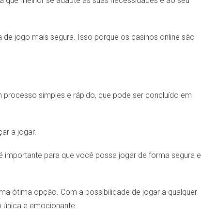
sta que melhor se adapte às suas necessidades e ao seu
de jogo mais segura. Isso porque os casinos online são
um processo simples e rápido, que pode ser concluído em
ar a jogar.
 é importante para que você possa jogar de forma segura e
uma ótima opção. Com a possibilidade de jogar a qualquer
o única e emocionante.