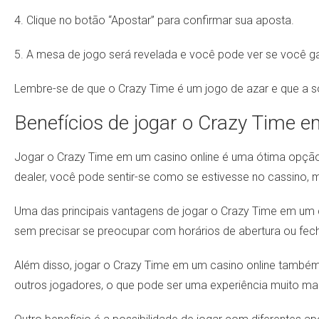
4. Clique no botão “Apostar” para confirmar sua aposta.
5. A mesa de jogo será revelada e você pode ver se você g
Lembre-se de que o Crazy Time é um jogo de azar e que a s
Benefícios de jogar o Crazy Time e
Jogar o Crazy Time em um casino online é uma ótima opção
dealer, você pode sentir-se como se estivesse no cassino
Uma das principais vantagens de jogar o Crazy Time em um cas
sem precisar se preocupar com horários de abertura ou fe
Além disso, jogar o Crazy Time em um casino online também 
outros jogadores, o que pode ser uma experiência muito mai