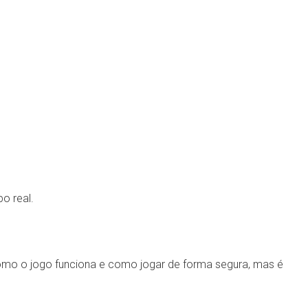
o real.
omo o jogo funciona e como jogar de forma segura, mas é