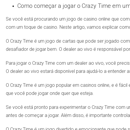
Como começar a jogar o Crazy Time em um 
Se você está procurando um jogo de casino online que com
com um toque de casino. Neste artigo, vamos explicar com
O Crazy Time é um jogo de cartas que pode ser jogado com 2
desafiador de jogar bem. O dealer ao vivo é responsável por d
Para jogar o Crazy Time com um dealer ao vivo, você precis
O dealer ao vivo estará disponível para ajudá-lo a entender 
O Crazy Time é um jogo popular em casinos online, e é fácil 
que você pode jogar onde quer que esteja.
Se você está pronto para experimentar o Crazy Time com um 
antes de começar a jogar. Além disso, é importante control
O Crazy Time é um jogo divertido e emocionante que pode s