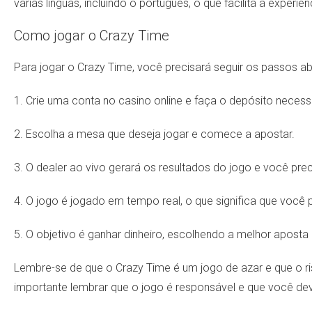
várias línguas, incluindo o português, o que facilita a experi
Como jogar o Crazy Time
Para jogar o Crazy Time, você precisará seguir os passos ab
1. Crie uma conta no casino online e faça o depósito necess
2. Escolha a mesa que deseja jogar e comece a apostar.
3. O dealer ao vivo gerará os resultados do jogo e você pre
4. O jogo é jogado em tempo real, o que significa que você 
5. O objetivo é ganhar dinheiro, escolhendo a melhor aposta 
Lembre-se de que o Crazy Time é um jogo de azar e que o 
importante lembrar que o jogo é responsável e que você de