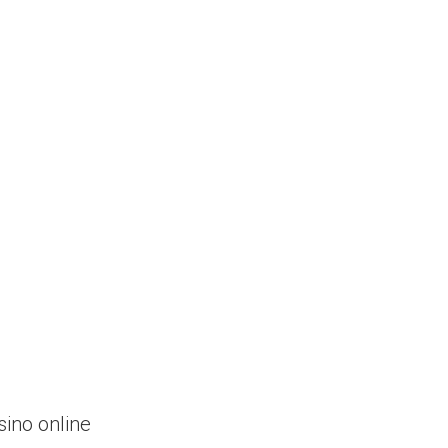
ino online