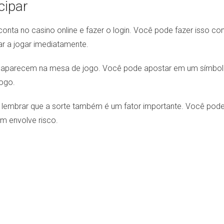
cipar
onta no casino online e fazer o login. Você pode fazer isso com
ar a jogar imediatamente.
ue aparecem na mesa de jogo. Você pode apostar em um símbo
jogo.
nte lembrar que a sorte também é um fator importante. Você p
m envolve risco.