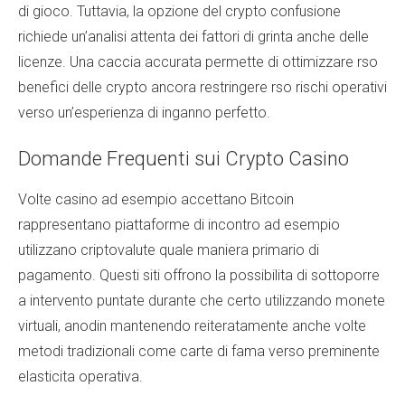
di gioco. Tuttavia, la opzione del crypto confusione
richiede un’analisi attenta dei fattori di grinta anche delle
licenze. Una caccia accurata permette di ottimizzare rso
benefici delle crypto ancora restringere rso rischi operativi
verso un’esperienza di inganno perfetto.
Domande Frequenti sui Crypto Casino
Volte casino ad esempio accettano Bitcoin
rappresentano piattaforme di incontro ad esempio
utilizzano criptovalute quale maniera primario di
pagamento. Questi siti offrono la possibilita di sottoporre
a intervento puntate durante che certo utilizzando monete
virtuali, anodin mantenendo reiteratamente anche volte
metodi tradizionali come carte di fama verso preminente
elasticita operativa.