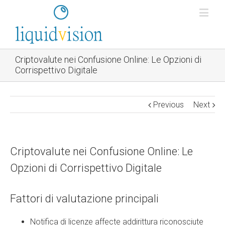
Criptovalute nei Confusione Online: Le Opzioni di
Corrispettivo Digitale
Previous
Next
Criptovalute nei Confusione Online: Le
Opzioni di Corrispettivo Digitale
Fattori di valutazione principali
Notifica di licenze affecte addirittura riconosciute