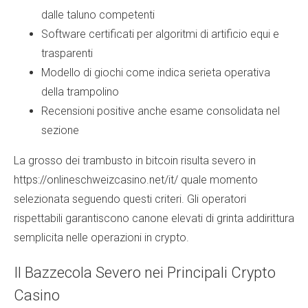
dalle taluno competenti
Software certificati per algoritmi di artificio equi e
trasparenti
Modello di giochi come indica serieta operativa
della trampolino
Recensioni positive anche esame consolidata nel
sezione
La grosso dei trambusto in bitcoin risulta severo in
https://onlineschweizcasino.net/it/
quale momento
selezionata seguendo questi criteri. Gli operatori
rispettabili garantiscono canone elevati di grinta addirittura
semplicita nelle operazioni in crypto.
Il Bazzecola Severo nei Principali Crypto
Casino