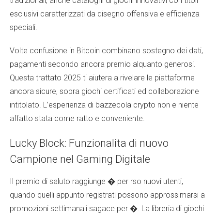
tradizionali, anche cataloghi di giochi innovativi con titoli
esclusivi caratterizzati da disegno offensiva e efficienza
speciali.
Volte confusione in Bitcoin combinano sostegno dei dati,
pagamenti secondo ancora premio alquanto generosi.
Questa trattato 2025 ti aiutera a rivelare le piattaforme
ancora sicure, sopra giochi certificati ed collaborazione
intitolato. L’esperienza di bazzecola crypto non e niente
affatto stata come ratto e conveniente.
Lucky Block: Funzionalita di nuovo
Campione nel Gaming Digitale
Il premio di saluto raggiunge � per rso nuovi utenti,
quando quelli appunto registrati possono approssimarsi a
promozioni settimanali sagace per �. La libreria di giochi