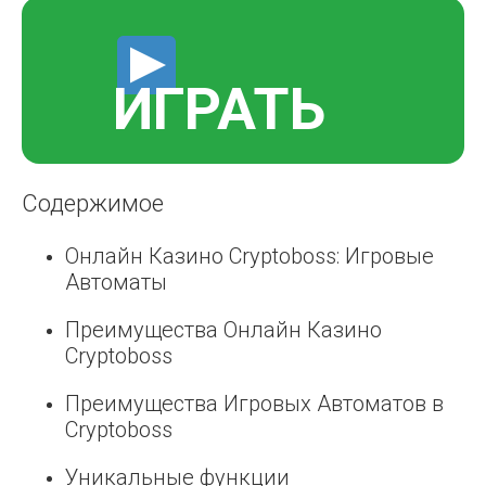
ИГРАТЬ
Содержимое
Онлайн Казино Cryptoboss: Игровые
Автоматы
Преимущества Онлайн Казино
Cryptoboss
Преимущества Игровых Автоматов в
Cryptoboss
Уникальные функции