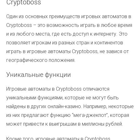
Cryptoboss
Один из основных преимуществ игровых автоматов в
Cryptoboss – это возможность играть в любое время
и из любого места, где есть доступ к интернету. Это
позволяет игрокам из разных стран и континентов
играть в игровые автоматы Cryptoboss, не завися от
географического положения.
Уникальные функции
Игровые автоматы в Cryptoboss отличаются
уникальными функциями, которые не могут быть
найдены в других онлайн-казино. Например, некоторые
из них предлагают функцию “мега-джекпот”, которая
может привести к выигрышам в миллионы рублей.
Кроме того, игровые автоматы в Cryptoboss