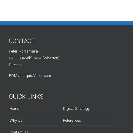
CONTACT
Peter McNamara
BA LLB (Melb) MBA (Wharton)
Director
PDM at LiquidVision.com
QUICK LINKS
Home
Digital Strategy
Why Us
References
Contact Us