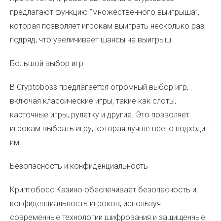
предлагают функцию “множественного выигрыша”,
которая позволяет игрокам выиграть несколько раз
подряд, что увеличивает шансы на выигрыш.
Большой выбор игр
В Cryptoboss предлагается огромный выбор игр,
включая классические игры, такие как слоты,
карточные игры, рулетку и другие. Это позволяет
игрокам выбрать игру, которая лучше всего подходит
им.
Безопасность и конфиденциальность
Криптобосс Казино обеспечивает безопасность и
конфиденциальность игроков, используя
современные технологии шифрования и защищенные