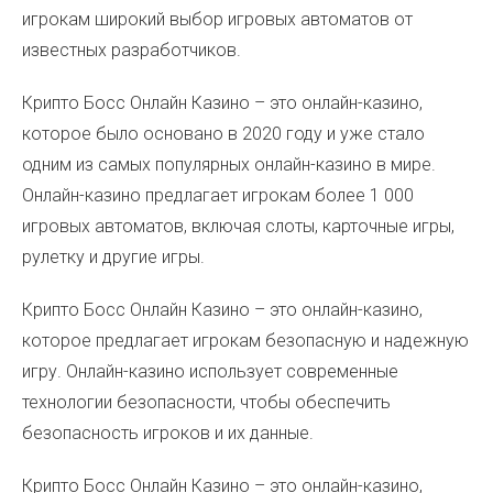
игрокам широкий выбор игровых автоматов от
известных разработчиков.
Крипто Босс Онлайн Казино – это онлайн-казино,
которое было основано в 2020 году и уже стало
одним из самых популярных онлайн-казино в мире.
Онлайн-казино предлагает игрокам более 1 000
игровых автоматов, включая слоты, карточные игры,
рулетку и другие игры.
Крипто Босс Онлайн Казино – это онлайн-казино,
которое предлагает игрокам безопасную и надежную
игру. Онлайн-казино использует современные
технологии безопасности, чтобы обеспечить
безопасность игроков и их данные.
Крипто Босс Онлайн Казино – это онлайн-казино,