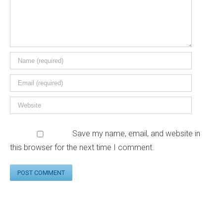
Save my name, email, and website in
this browser for the next time I comment.