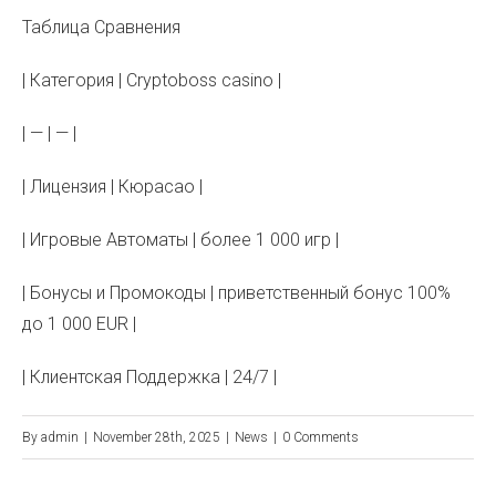
Таблица Сравнения
| Категория | Cryptoboss casino |
| — | — |
| Лицензия | Кюрасао |
| Игровые Автоматы | более 1 000 игр |
| Бонусы и Промокоды | приветственный бонус 100%
до 1 000 EUR |
| Клиентская Поддержка | 24/7 |
By
admin
|
November 28th, 2025
|
News
|
0 Comments