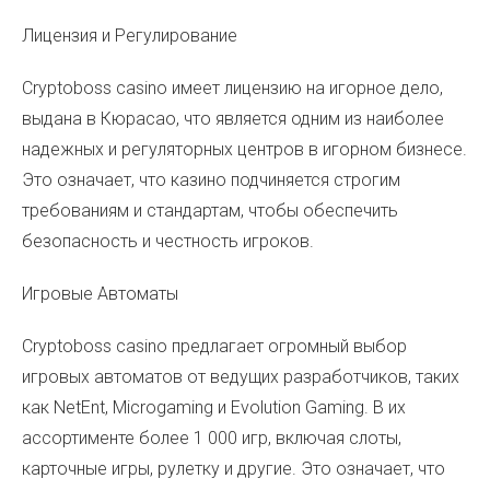
Лицензия и Регулирование
Cryptoboss casino имеет лицензию на игорное дело,
выдана в Кюрасао, что является одним из наиболее
надежных и регуляторных центров в игорном бизнесе.
Это означает, что казино подчиняется строгим
требованиям и стандартам, чтобы обеспечить
безопасность и честность игроков.
Игровые Автоматы
Cryptoboss casino предлагает огромный выбор
игровых автоматов от ведущих разработчиков, таких
как NetEnt, Microgaming и Evolution Gaming. В их
ассортименте более 1 000 игр, включая слоты,
карточные игры, рулетку и другие. Это означает, что