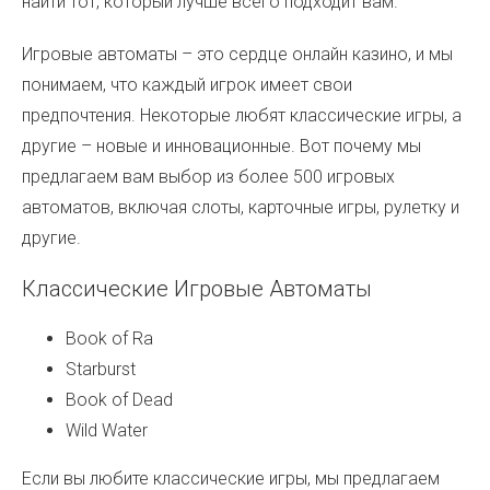
найти тот, который лучше всего подходит вам.
Игровые автоматы – это сердце онлайн казино, и мы
понимаем, что каждый игрок имеет свои
предпочтения. Некоторые любят классические игры, а
другие – новые и инновационные. Вот почему мы
предлагаем вам выбор из более 500 игровых
автоматов, включая слоты, карточные игры, рулетку и
другие.
Классические Игровые Автоматы
Book of Ra
Starburst
Book of Dead
Wild Water
Если вы любите классические игры, мы предлагаем