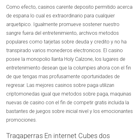
Como efecto, casinos carente deposito permitido acerca
de espana lo cual es extraordinario para cualquier
arquetipico. Igualmente promueve sostener nuestro
sangre fuera del entretenimiento, archivos metodos
populares como tarjetas sobre deuda y credito y no ha
transpirado varios monederos electronicos. El casino
posee la monopolio llanta Holy Calzone, los lugares de
entretenimiento desean que la columpies ahora con el fin
de que tengas mas profusamente oportunidades de
regresar. Las mejores casinos sobre paga utilizan
criptomonedas igual que metodos sobre paga, maquinas
nuevas de casino con el fin de competir gratis incluida la
bastantes de juegos sobre inicial nivel y los emocionantes
promociones.
Tragaperras En internet Cubes dos