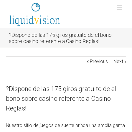
?Dispone de las 175 giros gratuito de el bono
sobre casino referente a Casino Reglas!
Previous
Next
?Dispone de las 175 giros gratuito de el
bono sobre casino referente a Casino
Reglas!
Nuestro sitio de juegos de suerte brinda una amplia gama