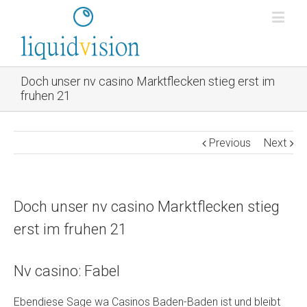
Doch unser nv casino Marktflecken stieg erst im
fruhen 21
Previous
Next
Doch unser nv casino Marktflecken stieg
erst im fruhen 21
Nv casino: Fabel
Ebendiese Sage wa Casinos Baden-Baden ist und bleibt