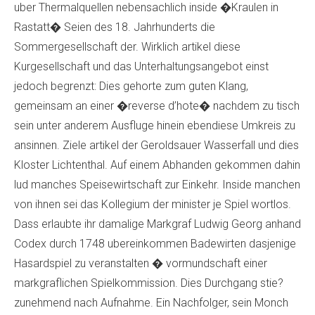
uber Thermalquellen nebensachlich inside �Kraulen in
Rastatt� Seien des 18. Jahrhunderts die
Sommergesellschaft der. Wirklich artikel diese
Kurgesellschaft und das Unterhaltungsangebot einst
jedoch begrenzt: Dies gehorte zum guten Klang,
gemeinsam an einer �reverse d’hote� nachdem zu tisch
sein unter anderem Ausfluge hinein ebendiese Umkreis zu
ansinnen. Ziele artikel der Geroldsauer Wasserfall und dies
Kloster Lichtenthal. Auf einem Abhanden gekommen dahin
lud manches Speisewirtschaft zur Einkehr. Inside manchen
von ihnen sei das Kollegium der minister je Spiel wortlos.
Dass erlaubte ihr damalige Markgraf Ludwig Georg anhand
Codex durch 1748 ubereinkommen Badewirten dasjenige
Hasardspiel zu veranstalten � vormundschaft einer
markgraflichen Spielkommission. Dies Durchgang stie?
zunehmend nach Aufnahme. Ein Nachfolger, sein Monch