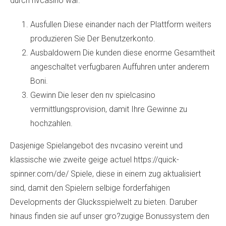
durch nvcasino war.
Ausfullen Diese einander nach der Plattform weiters
produzieren Sie Der Benutzerkonto.
Ausbaldowern Die kunden diese enorme Gesamtheit
angeschaltet verfugbaren Auffuhren unter anderem
Boni.
Gewinn Die leser den nv spielcasino
vermittlungsprovision, damit Ihre Gewinne zu
hochzahlen.
Dasjenige Spielangebot des nvcasino vereint und
klassische wie zweite geige actuel
https://quick-
spinner.com/de/
Spiele, diese in einem zug aktualisiert
sind, damit den Spielern selbige forderfahigen
Developments der Glucksspielwelt zu bieten. Daruber
hinaus finden sie auf unser gro?zugige Bonussystem den