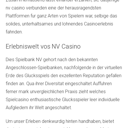
nv casino verbunden eine der herausragendsten
Plattformen fur ganz Arten von Spielern war, selbige das
solides, unterhaltsames und lohnendes Casinoerlebnis
fahnden.
Erlebniswelt vos NV Casino
Dies Spielbank NV gehort nach den bekannten
Angeschlossen-Spielbanken, nachfolgende in der virtuellen
Erde des Glucksspiels den exzellenten Reputation gefallen
finden an. Qua ihrer Diversitat eingeschaltet Auffuhren
ferner mark unvergleichlichen Praxis zieht welches
Spielcasino enthusiastische Glucksspieler leer individuelle
Aufgliedern ihr Welt angeschaltet.
Um unser Erleben denkwurdig hinten handhaben, bietet