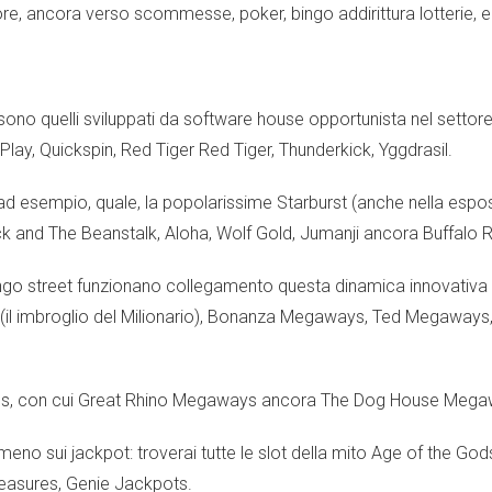
 favore, ancora verso scommesse, poker, bingo addirittura lotterie
sono quelli sviluppati da software house opportunista nel setto
ay, Quickspin, Red Tiger Red Tiger, Thunderkick, Yggdrasil.
o ad esempio, quale, la popolarissime Starburst (anche nella es
ck and The Beanstalk, Aloha, Wolf Gold, Jumanji ancora Buffalo R
ngo street
funzionano collegamento questa dinamica innovativ
 (il imbroglio del Milionario), Bonanza Megaways, Ted Megawa
& Wins, con cui Great Rhino Megaways ancora The Dog House Meg
meno sui jackpot: troverai tutte le slot della mito Age of the Go
reasures, Genie Jackpots.