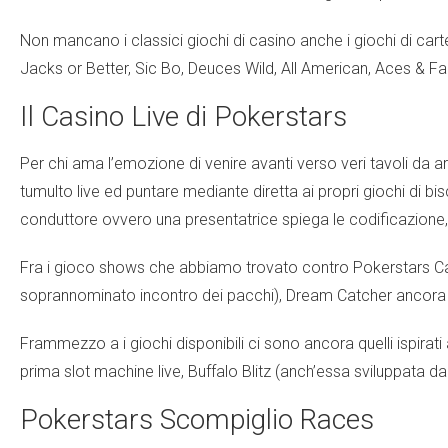
Non mancano i classici giochi di casino anche i giochi di cart
Jacks or Better, Sic Bo, Deuces Wild, All American, Aces & Fa
Il Casino Live di Pokerstars
Per chi ama l’emozione di venire avanti verso veri tavoli da art
tumulto live ed puntare mediante diretta ai propri giochi di bis
conduttore ovvero una presentatrice spiega le codificazione, inv
Fra i gioco shows che abbiamo trovato contro Pokerstars Casi
soprannominato incontro dei pacchi), Dream Catcher ancora G
Frammezzo a i giochi disponibili ci sono ancora quelli ispir
prima slot machine live, Buffalo Blitz (anch’essa sviluppata 
Pokerstars Scompiglio Races