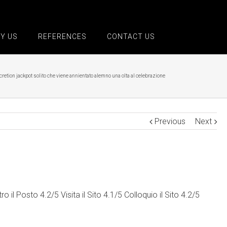
Y US
REFERENCES
CONTACT US
retion jackpot solito che viene annientato alemno una olta al celebrazione
Previous
Next
o il Posto 4.2/5 Visita il Sito 4.1/5 Colloquio il Sito 4.2/5