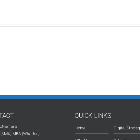
TACT
QUICK LINKS
McNamara
Home
Digital Strate
 (Melb) MBA (Wharton)