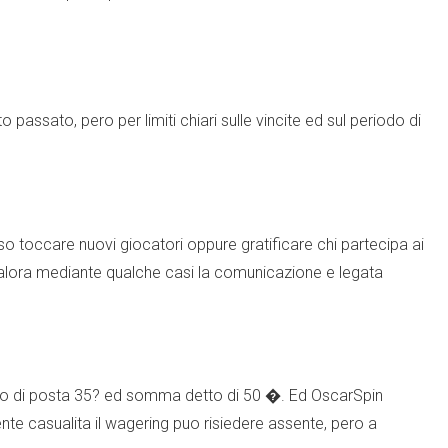
passato, pero per limiti chiari sulle vincite ed sul periodo di
o toccare nuovi giocatori oppure gratificare chi partecipa ai
alora mediante qualche casi la comunicazione e legata
sito di posta 35? ed somma detto di 50 �. Ed OscarSpin
nte casualita il wagering puo risiedere assente, pero a