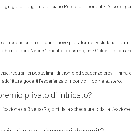
o giri gratuiti aggiuntivi al piano Persona importante. Al conse
ntano un’occasione a sondare nuove piattaforme escludendo danne
arSpin ancora Neon54, mentre prossimo, che Golden Panda anco
se: requisiti di posta, limiti di trionfo ed scadenze brevi. Prim
 addirittura goderti l’esperienza di incontro in come austero.
premio privato di intricato?
cazione da 3 verso 7 giorni dalla schedatura o dall’attivazione. P