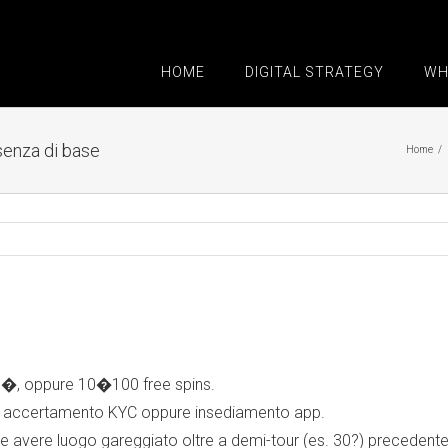
HOME
DIGITAL STRATEGY
WH
senza di base
Home
/
�, oppure 10�100 free spins.
, accertamento KYC oppure insediamento app.
eve avere luogo gareggiato oltre a demi-tour (es. 30?) precedent