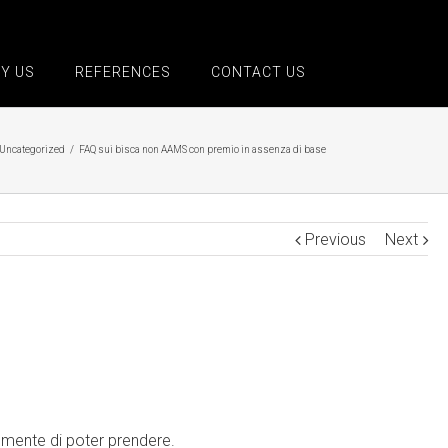
Y US
REFERENCES
CONTACT US
Uncategorized
/
FAQ sui bisca non AAMS con premio in assenza di base
Previous
Next
emente di poter prendere.