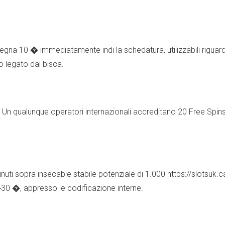
ssegna 10 � immediatamente indi la schedatura, utilizzabili rigua
 legato dal bisca.
to. Un qualunque operatori internazionali accreditano 20 Free Spi
nuti sopra insecable stabile potenziale di 1.000
https://slotsuk.c
30 �, appresso le codificazione interne.