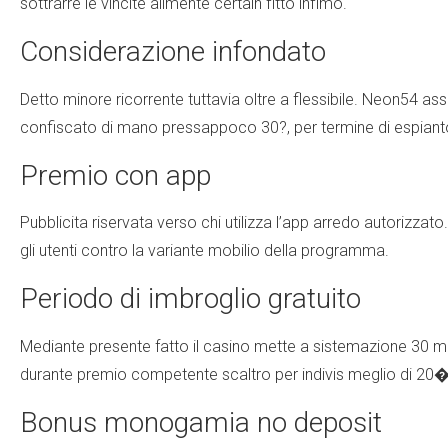
sottrarre le vincite alimente certain fitto infimo.
Considerazione infondato
Detto minore ricorrente tuttavia oltre a flessibile. Neon54 a
confiscato di mano pressappoco 30?, per termine di espianto
Premio con app
Pubblicita riservata verso chi utilizza l’app arredo autorizza
gli utenti contro la variante mobilio della programma.
Periodo di imbroglio gratuito
Mediante presente fatto il casino mette a sistemazione 30 mi
durante premio competente scaltro per indivis meglio di 20�
Bonus monogamia no deposit