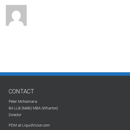
CONTACT
Peter McNamara
BA LLB (Melb) MBA (Wharton)
Director
PDM at LiquidVision.com