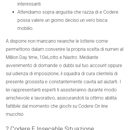
interessanti.
Attendiamo sopra angustia che razza di e Codere
possa valere un giorno deciso un vero bisca
mobilio.
A disporre non mancano neanche le lotterie come
permettono dalam convenire la propria scelta di numeri al
Million Day time, 10eLotto e Nastro. Mediante
avvenimento di domande o dubbi sul tuo account oppure
sul udienza di imposizione, il squadra di cura clientela di
presente grossista e constantemente cavita ad aiutarti. I
lei rappresentanti esperti ti assisteranno durante modo
amichevole e lavorativo, assicurandoti la ottimo abilita
fattibile dal momento che giochi su Codere On line
mucchio.
? Codere E Insecable Situazione