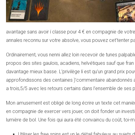
avantage sans avoir í classe pour 4 € en compagnie de votre 
annales reconnu sur votre absolve, vous pouvez cet’tenter par
Ordinairement, vous nenni allez loin recevoir de tunes palpa
propos des sites gaulois, acadiens, helvétiques sauf que fran 
davantage mieux basse. L’privilège lí est qu’un grand prix po
approfondissons des centaines )’commentaire abandonnés ave
a trois,5/5 avec les retours certains dans l’ensemble de ses pl
Mon amusement est obligé de long écrire un texte cet manièr
en compagnie de exercer vers jouer, on doit fonder un invest
lumière de bol. Une fois qui aura été convaincu du coût, toi-
Utiliser les free spins est un le détail fabuleux au suje