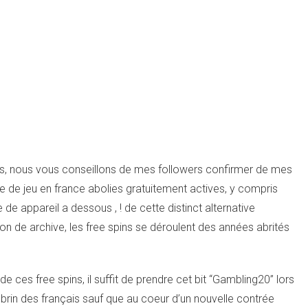
s, nous vous conseillons de mes followers confirmer de mes
lle de jeu en france abolies gratuitement actives, y compris
e appareil a dessous , ! de cette distinct alternative
on de archive, les free spins se déroulent des années abrités
ces free spins, il suffit de prendre cet bit “Gambling20” lors
rin des français sauf que au coeur d’un nouvelle contrée