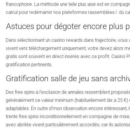
francophone. La méthode une telle plus aisé est en compagnie 
calcul pour redémarrer nos plateformes rassemblées í du ca
Astuces pour dégoter encore plus p
Dans sélectionnant un casino rewards dans trajectoire, vous 
vivent vers téléchargement uniquement, votre devez alors mett
gratis sont souvent en direct insérés avec ce profit. Casino
gratification pertinents.
Gratification salle de jeu sans arc
Des free spins à l’exclusion de annales ressemblent proposés 
généralement ce valeur minimum (habituellement dix a 25 €) 
adaptables. En outre d’mon observation encore intéressant, le g
trente free spins inconditionnellement en compagnie de mise,
avec abritée vivent particulièrement accordés, car ils autorisen