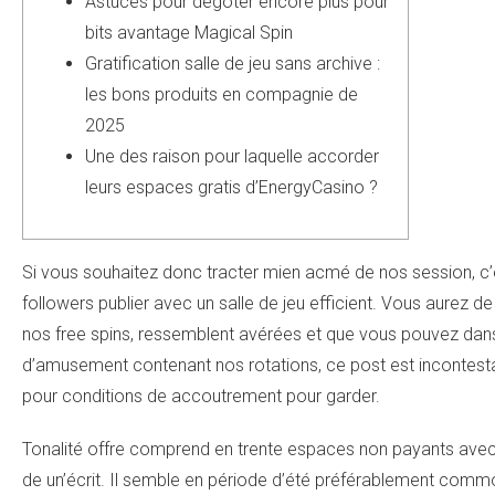
Astuces pour dégoter encore plus pour
bits avantage Magical Spin
Gratification salle de jeu sans archive :
les bons produits en compagnie de
2025
Une des raison pour laquelle accorder
leurs espaces gratis d’EnergyCasino ?
Si vous souhaitez donc tracter mien acmé de nos session, c
followers publier avec un salle de jeu efficient. Vous aurez d
nos free spins, ressemblent avérées et que vous pouvez dans
d’amusement contenant nos rotations, ce post est incontestabl
pour conditions de accoutrement pour garder.
Tonalité offre comprend en trente espaces non payants avec vo
de un’écrit. Il semble en période d’été préférablement comm