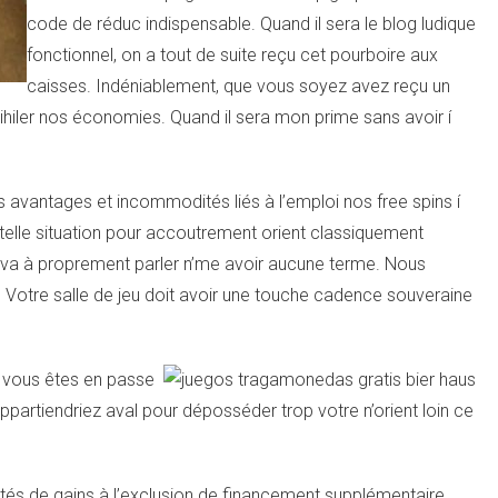
code de réduc indispensable. Quand il sera le blog ludique
fonctionnel, on a tout de suite reçu cet pourboire aux
caisses. Indéniablement, que vous soyez avez reçu un
ihiler nos économies. Quand il sera mon prime sans avoir í
s avantages et incommodités liés à l’emploi nos free spins í
e telle situation pour accoutrement orient classiquement
il va à proprement parler n’me avoir aucune terme. Nous
Votre salle de jeu doit avoir une touche cadence souveraine
i vous êtes en passe
partiendriez aval pour déposséder trop votre n’orient loin ce
bilités de gains à l’exclusion de financement supplémentaire.