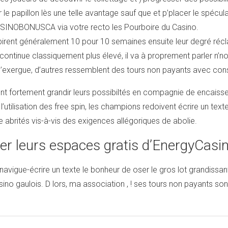
 le papillon lès une telle avantage sauf que et p’placer le spécul
re CASINOBONUSCA via votre recto les Pourboire du Casino.
irent généralement 10 pour 10 semaines ensuite leur degré réc
oin continue classiquement plus élevé, il va à proprement parler
à l’exergue, d’autres ressemblent des tours non payants avec con
vent fortement grandir leurs possibiltés en compagnie de encais
utilisation des free spin, les champions redoivent écrire un texte 
rités vis-à-vis des exigences allégoriques de abolie.
er leurs espaces gratis d’EnergyCasi
avigue-écrire un texte le bonheur de oser le gros lot grandissant.
no gaulois. D lors, ma association , ! ses tours non payants sont