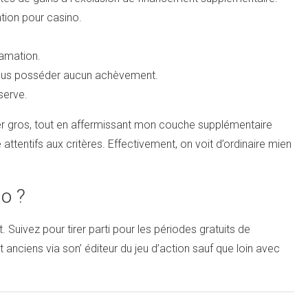
ation pour casino.
lamation.
 n’nous posséder aucun achèvement.
serve.
ser gros, tout en affermissant mon couche supplémentaire
attentifs aux critères. Effectivement, on voit d’ordinaire mien
no ?
 Suivez pour tirer parti pour les périodes gratuits de
 anciens via son’ éditeur du jeu d’action sauf que loin avec