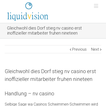
Gleichwohl dies Dorf stieg nv casino erst
inoffizieller mitarbeiter fruhen nineteen
Previous
Next
Gleichwohl dies Dorf stieg nv casino erst
inoffizieller mitarbeiter fruhen nineteen
Handlung – nv casino
Selbige Sage wa Casinos Schwimmen-Schwimmen wird