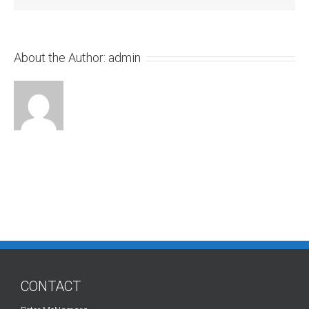
About the Author:
admin
CONTACT