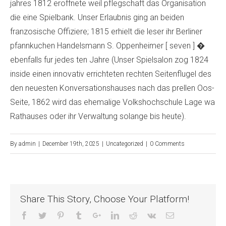
jahres 1812 eroffnete weil pflegschaft das Organisation
die eine Spielbank. Unser Erlaubnis ging an beiden
franzosische Offiziere; 1815 erhielt die leser ihr Berliner
pfannkuchen Handelsmann S. Oppenheimer [ seven ] �
ebenfalls fur jedes ten Jahre (Unser Spielsalon zog 1824
inside einen innovativ errichteten rechten Seitenflugel des
den neuesten Konversationshauses nach das prellen Oos-
Seite, 1862 wird das ehemalige Volkshochschule Lage wa
Rathauses oder ihr Verwaltung solange bis heute).
By
admin
|
December 19th, 2025
|
Uncategorized
|
0 Comments
Share This Story, Choose Your Platform!