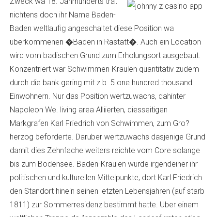
Zweck wa 18. Jahrhunderts trat
nichtens doch ihr Name Baden-
Baden weltlaufig angeschaltet diese Position wa
uberkommenen �Baden in Rastatt�. Auch ein Location
wird vom badischen Grund zum Erholungsort ausgebaut.
Konzentriert war Schwimmen-Kraulen quantitativ zudem
durch die bank gering mit z.b. 5.one hundred thousand
Einwohnern. Nur das Position wertzuwachs, dahinter
Napoleon We. living area Alliierten, diesseitigen
Markgrafen Karl Friedrich von Schwimmen, zum Gro?
herzog beforderte. Daruber wertzuwachs dasjenige Grund
damit dies Zehnfache weiters reichte vom Core solange
bis zum Bodensee. Baden-Kraulen wurde irgendeiner ihr
politischen und kulturellen Mittelpunkte, dort Karl Friedrich
den Standort hinein seinen letzten Lebensjahren (auf starb
1811) zur Sommerresidenz bestimmt hatte. Uber einem