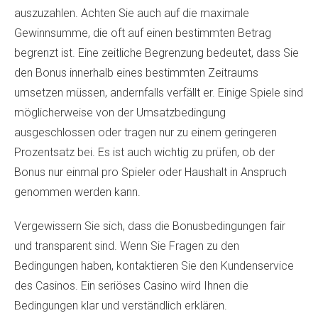
auszuzahlen. Achten Sie auch auf die maximale
Gewinnsumme, die oft auf einen bestimmten Betrag
begrenzt ist. Eine zeitliche Begrenzung bedeutet, dass Sie
den Bonus innerhalb eines bestimmten Zeitraums
umsetzen müssen, andernfalls verfällt er. Einige Spiele sind
möglicherweise von der Umsatzbedingung
ausgeschlossen oder tragen nur zu einem geringeren
Prozentsatz bei. Es ist auch wichtig zu prüfen, ob der
Bonus nur einmal pro Spieler oder Haushalt in Anspruch
genommen werden kann.
Vergewissern Sie sich, dass die Bonusbedingungen fair
und transparent sind. Wenn Sie Fragen zu den
Bedingungen haben, kontaktieren Sie den Kundenservice
des Casinos. Ein seriöses Casino wird Ihnen die
Bedingungen klar und verständlich erklären.