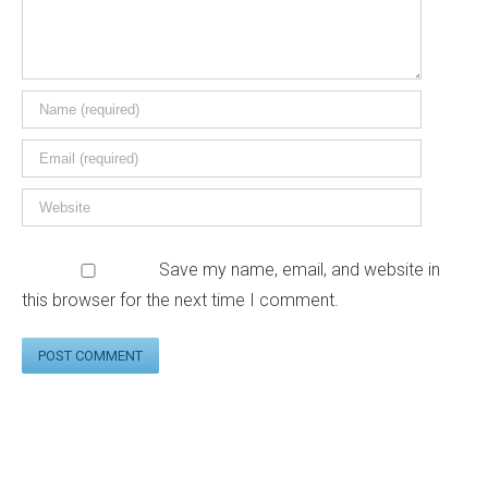
Save my name, email, and website in
this browser for the next time I comment.