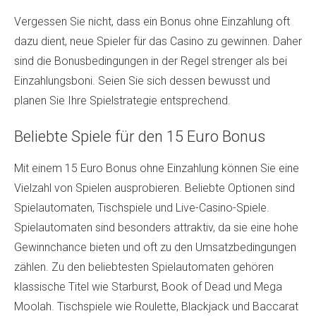
Vergessen Sie nicht, dass ein Bonus ohne Einzahlung oft
dazu dient, neue Spieler für das Casino zu gewinnen. Daher
sind die Bonusbedingungen in der Regel strenger als bei
Einzahlungsboni. Seien Sie sich dessen bewusst und
planen Sie Ihre Spielstrategie entsprechend.
Beliebte Spiele für den 15 Euro Bonus
Mit einem 15 Euro Bonus ohne Einzahlung können Sie eine
Vielzahl von Spielen ausprobieren. Beliebte Optionen sind
Spielautomaten, Tischspiele und Live-Casino-Spiele.
Spielautomaten sind besonders attraktiv, da sie eine hohe
Gewinnchance bieten und oft zu den Umsatzbedingungen
zählen. Zu den beliebtesten Spielautomaten gehören
klassische Titel wie Starburst, Book of Dead und Mega
Moolah. Tischspiele wie Roulette, Blackjack und Baccarat