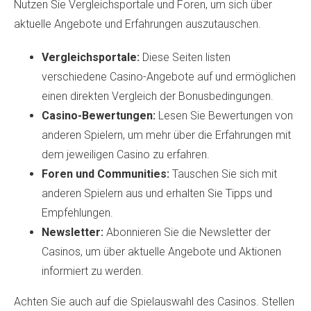
Nutzen Sie Vergleichsportale und Foren, um sich über
aktuelle Angebote und Erfahrungen auszutauschen.
Vergleichsportale:
Diese Seiten listen
verschiedene Casino-Angebote auf und ermöglichen
einen direkten Vergleich der Bonusbedingungen.
Casino-Bewertungen:
Lesen Sie Bewertungen von
anderen Spielern, um mehr über die Erfahrungen mit
dem jeweiligen Casino zu erfahren.
Foren und Communities:
Tauschen Sie sich mit
anderen Spielern aus und erhalten Sie Tipps und
Empfehlungen.
Newsletter:
Abonnieren Sie die Newsletter der
Casinos, um über aktuelle Angebote und Aktionen
informiert zu werden.
Achten Sie auch auf die Spielauswahl des Casinos. Stellen