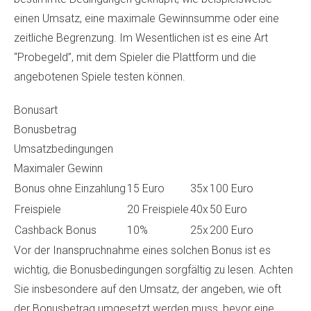
einen Umsatz, eine maximale Gewinnsumme oder eine
zeitliche Begrenzung. Im Wesentlichen ist es eine Art
“Probegeld”, mit dem Spieler die Plattform und die
angebotenen Spiele testen können.
Bonusart
Bonusbetrag
Umsatzbedingungen
Maximaler Gewinn
Bonus ohne Einzahlung
15 Euro
35x
100 Euro
Freispiele
20 Freispiele
40x
50 Euro
Cashback Bonus
10%
25x
200 Euro
Vor der Inanspruchnahme eines solchen Bonus ist es
wichtig, die Bonusbedingungen sorgfältig zu lesen. Achten
Sie insbesondere auf den Umsatz, der angeben, wie oft
der Bonusbetrag umgesetzt werden muss, bevor eine