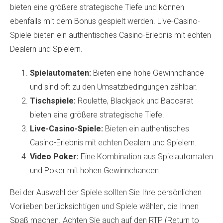
bieten eine größere strategische Tiefe und können
ebenfalls mit dem Bonus gespielt werden. Live-Casino-
Spiele bieten ein authentisches Casino-Erlebnis mit echten
Dealern und Spielern.
Spielautomaten:
Bieten eine hohe Gewinnchance
und sind oft zu den Umsatzbedingungen zählbar.
Tischspiele:
Roulette, Blackjack und Baccarat
bieten eine größere strategische Tiefe.
Live-Casino-Spiele:
Bieten ein authentisches
Casino-Erlebnis mit echten Dealern und Spielern.
Video Poker:
Eine Kombination aus Spielautomaten
und Poker mit hohen Gewinnchancen.
Bei der Auswahl der Spiele sollten Sie Ihre persönlichen
Vorlieben berücksichtigen und Spiele wählen, die Ihnen
Spaß machen. Achten Sie auch auf den RTP (Return to