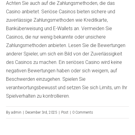
Achten Sie auch auf die Zahlungsmethoden, die das
Casino anbietet. Seriöse Casinos bieten sichere und
zuverlässige Zahlungsmethoden wie Kreditkarte,
Banküberweisung und E-Wallets an. Vermeiden Sie
Casinos, die nur wenig bekannte oder unsichere
Zahlungsmethoden anbieten. Lesen Sie die Bewertungen
anderer Spieler, um sich ein Bild von der Zuverlässigkeit
des Casinos zu machen. Ein seriöses Casino wird keine
negativen Bewertungen haben oder sich weigern, auf
Beschwerden einzugehen. Spielen Sie
verantwortungsbewusst und setzen Sie sich Limits, um Ihr
Spielverhalten zu kontrollieren.
By
admin
|
December 3rd, 2025
|
Post
|
0 Comments