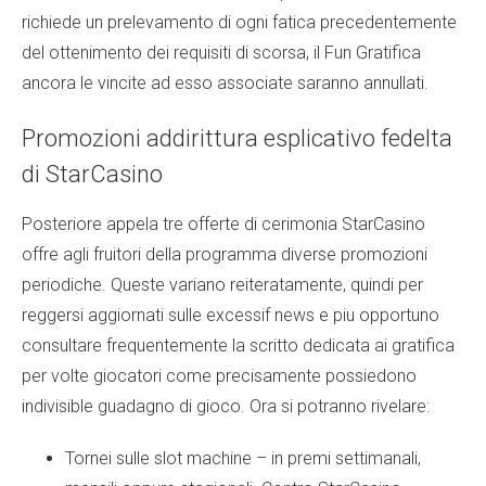
richiede un prelevamento di ogni fatica precedentemente
del ottenimento dei requisiti di scorsa, il Fun Gratifica
ancora le vincite ad esso associate saranno annullati.
Promozioni addirittura esplicativo fedelta
di StarCasino
Posteriore appela tre offerte di cerimonia StarCasino
offre agli fruitori della programma diverse promozioni
periodiche. Queste variano reiteratamente, quindi per
reggersi aggiornati sulle excessif news e piu opportuno
consultare frequentemente la scritto dedicata ai gratifica
per volte giocatori come precisamente possiedono
indivisible guadagno di gioco. Ora si potranno rivelare:
Tornei sulle slot machine – in premi settimanali,