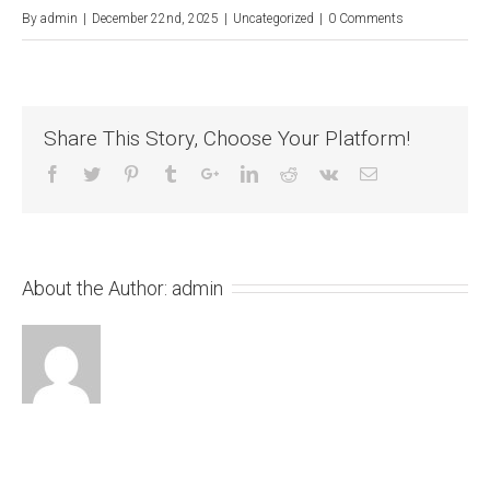
By
admin
|
December 22nd, 2025
|
Uncategorized
|
0 Comments
Share This Story, Choose Your Platform!
About the Author:
admin