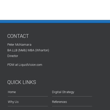
CONTACT
Peter McNamara
BA LLB (Melb) MBA (Wharton)
Director
PDM at LiquidVision.com
QUICK LINKS
Home
Digital Strategy
Why Us
References