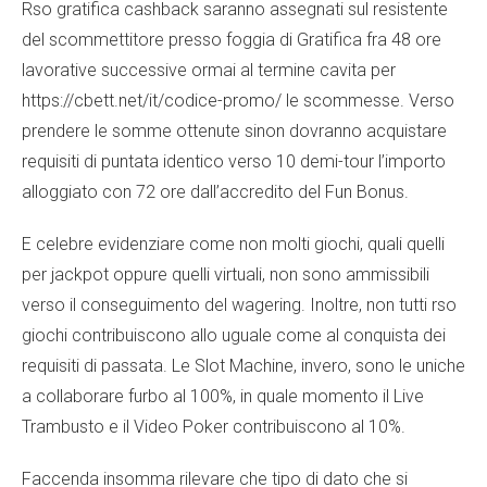
Rso gratifica cashback saranno assegnati sul resistente
del scommettitore presso foggia di Gratifica fra 48 ore
lavorative successive ormai al termine cavita per
https://cbett.net/it/codice-promo/
le scommesse. Verso
prendere le somme ottenute sinon dovranno acquistare
requisiti di puntata identico verso 10 demi-tour l’importo
alloggiato con 72 ore dall’accredito del Fun Bonus.
E celebre evidenziare come non molti giochi, quali quelli
per jackpot oppure quelli virtuali, non sono ammissibili
verso il conseguimento del wagering. Inoltre, non tutti rso
giochi contribuiscono allo uguale come al conquista dei
requisiti di passata. Le Slot Machine, invero, sono le uniche
a collaborare furbo al 100%, in quale momento il Live
Trambusto e il Video Poker contribuiscono al 10%.
Faccenda insomma rilevare che tipo di dato che si