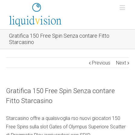
Gratifica 150 Free Spin Senza contare Fitto
Starcasino
Previous
Next
Gratifica 150 Free Spin Senza contare
Fitto Starcasino
Starcasino offre a qualsivoglia rso nuovi giocatori 150
Free Spins sulla slot Gates of Olympus Superiore Scatter