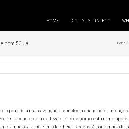
HOME
DIGITAL STRATEGY
WH
ue com 50 Já!
Home
/
tegidas pela mais avançada tecnologia criancice encriptação SS
enciais. Jogue com a certeza criancice como está numa aparê
 verificada afinar seu site oficial.
Receberá conformidade co