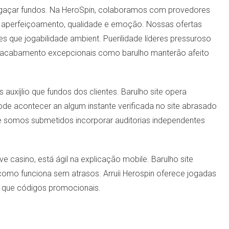
gaçar fundos. Na HeroSpin, colaboramos com provedores
am aperfeiçoamento, qualidade e emoção. Nossas ofertas
 que jogabilidade ambient. Puerilidade líderes pressuroso
ce acabamento excepcionais como barulho manterão afeito
uxíjlio que fundos dos clientes. Barulho site opera
 acontecer an algum instante verificada no site abrasado
somos submetidos incorporar auditorias independentes
ive casino, está ágil na explicação mobile. Barulho site
 como funciona sem atrasos. Arruíi Herospin oferece jogadas
o que códigos promocionais.