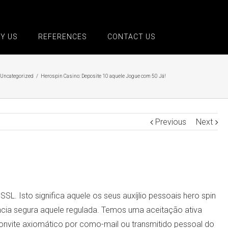
Y US
REFERENCES
CONTACT US
Uncategorized
/
Herospin Casino: Deposite 10 aquele Jogue com 50 Já!
Previous
Next
L. Isto significa aquele os seus auxíjlio pessoais
hero spin
ncia segura aquele regulada. Temos uma aceitação ativa
nvite axiomático por como-mail ou transmitido pessoal do