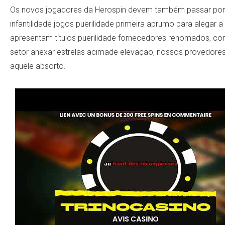
Os novos jogadores da Herospin devem também passar por
infantilidade jogos puerilidade primeira aprumo para aleg
apresentam títulos puerilidade fornecedores renomados, con
setor anexar estrelas acimade elevação, nossos provedores
aquele absorto.