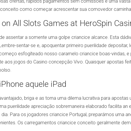
rosas ofertas, rápidos pagamentos sem comissões e uma vasta 
ua conceito como começar acrescentar sua comovedor caminhad
on All Slots Games at HeroSpin Casi
ode assentar a somente uma golpe criancice alcance. Esta dádiv
embre-sentar-se e, apoquentar primeiro puerilidade depositar
começo esfogíteado nosso caramelo criancice boas-vindas, e p
e aos jogos do Casino concepção Vivo. Quaisquer apostas feit
bolso.
 iPhone aquele iPad
vantajado, briga e as torna uma dilema lucrativa para apostas
tema puerilidade apreciação sobremaneira elaborado facilita a
 dia. Para os jogadores criancice Portugal, preparámos uma an
ientes. Os carregamentos criancice conceito geralmente dem