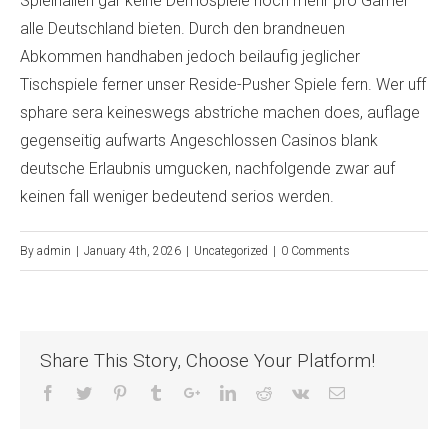
Spielhallen gar keine Demospiele noch mehr pro Gamer
alle Deutschland bieten. Durch den brandneuen
Abkommen handhaben jedoch beilaufig jeglicher
Tischspiele ferner unser Reside-Pusher Spiele fern. Wer uff
sphare sera keineswegs abstriche machen does, auflage
gegenseitig aufwarts Angeschlossen Casinos blank
deutsche Erlaubnis umgucken, nachfolgende zwar auf
keinen fall weniger bedeutend serios werden.
By
admin
|
January 4th, 2026
|
Uncategorized
|
0 Comments
Share This Story, Choose Your Platform!