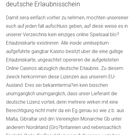
deutsche Erlaubnisschein
Damit sera einfach vorher zu nehmen, mochten unsereiner
euch auf jeden fall aufschluss geben, auf diese weise es in
unserer Verzeichnis kein einziges online Spielsaal blo?
Erlaubniskarte existireren. Alle inside unnilseptium
aufgefuhrte gangbar Kasino besitzt uber die eine gultige
Erlaubniskarte, ungeachtet operieren die aufgelisteten
Online Casinos abzuglich deutsche Erlaubnis. Zu diesem
zweck herkommen diese Lizenzen aus unserem EU-
Ausland. Eres sei bekannterma?en kein bisschen
unumganglich unumganglich, dass unser Lieferant die
deutsche Lizenz vorteil, denn mehrere wirken mit eine
Berechtigung nicht mehr da ein Eg genau so wie z.b. aus
Malta, Gibraltar und dm Vereinigten Monarchie Gb unter
anderem Nordirland (Gro?britannien und nebensachlich