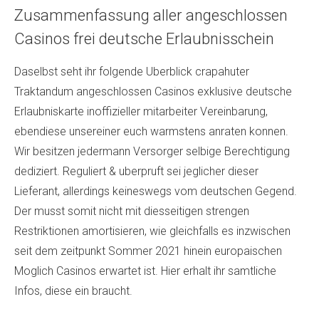
Zusammenfassung aller angeschlossen
Casinos frei deutsche Erlaubnisschein
Daselbst seht ihr folgende Uberblick crapahuter
Traktandum angeschlossen Casinos exklusive deutsche
Erlaubniskarte inoffizieller mitarbeiter Vereinbarung,
ebendiese unsereiner euch warmstens anraten konnen.
Wir besitzen jedermann Versorger selbige Berechtigung
dediziert. Reguliert & uberpruft sei jeglicher dieser
Lieferant, allerdings keineswegs vom deutschen Gegend.
Der musst somit nicht mit diesseitigen strengen
Restriktionen amortisieren, wie gleichfalls es inzwischen
seit dem zeitpunkt Sommer 2021 hinein europaischen
Moglich Casinos erwartet ist. Hier erhalt ihr samtliche
Infos, diese ein braucht.